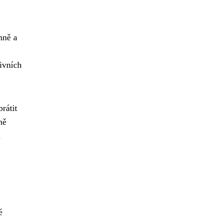
mně a
ivních
rátit
ně
a
é