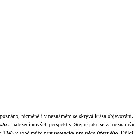
ozpoznáno, nicméně i v neznámém se skrývá krása objevování
ůstu
a nalezení nových perspektiv. Stejně jako se za neznámý
lo 1343 v sobě může nést
potenciál pro něco úžasného
. Důlež