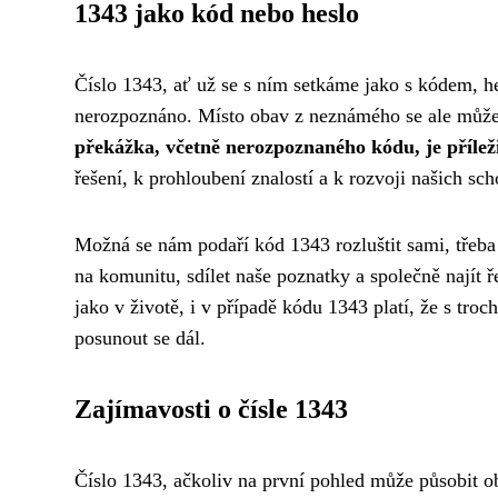
1343 jako kód nebo heslo
Číslo 1343, ať už se s ním setkáme jako s kódem, h
nerozpoznáno. Místo obav z neznámého se ale můžem
překážka, včetně nerozpoznaného kódu, je příleži
řešení, k prohloubení znalostí a k rozvoji našich sch
Možná se nám podaří kód 1343 rozluštit sami, třeb
na komunitu, sdílet naše poznatky a společně najít ř
jako v životě, i v případě kódu 1343 platí, že s tr
posunout se dál.
Zajímavosti o čísle 1343
Číslo 1343, ačkoliv na první pohled může působit o