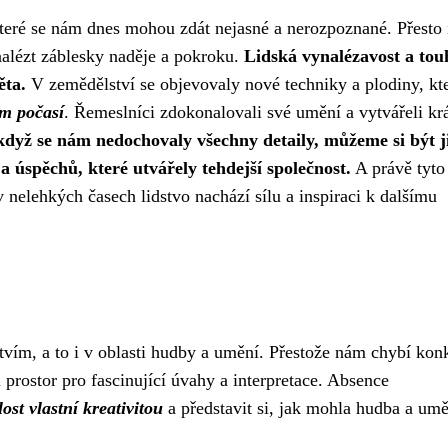
teré se nám dnes mohou zdát nejasné a nerozpoznané. Přesto 
nalézt záblesky naděje a pokroku.
Lidská vynalézavost a tou
ěta.
V zemědělství se objevovaly nové techniky a plodiny, kt
ům počasí
. Řemeslníci zdokonalovali své umění a vytvářeli kr
když se nám nedochovaly všechny detaily, můžeme si být ji
 úspěchů, které utvářely tehdejší společnost.
A právě tyto
 nelehkých časech lidstvo nachází sílu a inspiraci k dalšímu
ím, a to i v oblasti hudby a umění. Přestože nám chybí konk
 prostor pro fascinující úvahy a interpretace. Absence
ost vlastní kreativitou
a představit si, jak mohla hudba a umě