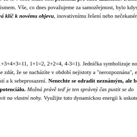
mismem. Vše, co dnes považujeme za samozřejmost, bylo kdys
vá klíč k novému objevu
, inovativnímu řešení nebo nečekan
 (1+3+4+3=11, 1+1=2, 2+2=4, 4-3=1). Jednička symbolizuje n
e zdát, že se nacházíte v období nejistoty a "nerozpoznána", 
tí a k sebeprosazení.
Nenechte se odradit neznámým, ale b
 potenciálu.
Možná právě teď je ten správný čas pustit se do
vit na vlastní nohy.
Využijte tuto dynamickou energii k uskut