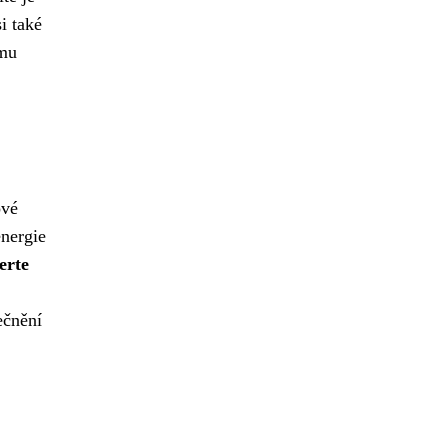
i také
ému
ové
energie
erte
ečnění