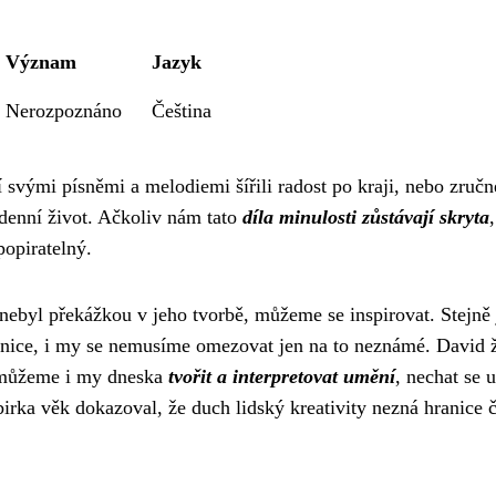
Význam
Jazyk
Nerozpoznáno
Čeština
 svými písněmi a melodiemi šířili radost po kraji, nebo zručn
denní život. Ačkoliv nám tato
díla minulosti zůstávají skryta
popiratelný.
 nebyl překážkou v jeho tvorbě, můžeme se inspirovat. Stejně
nice, i my se nemusíme omezovat jen na to neznámé. David 
le můžeme i my dneska
tvořit a interpretovat umění
, nechat se 
irka věk dokazoval, že duch lidský kreativity nezná hranice 