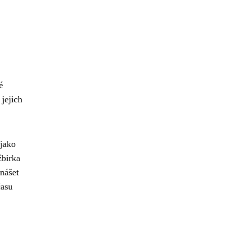
é
, jejich
 jako
žbirka
unášet
času