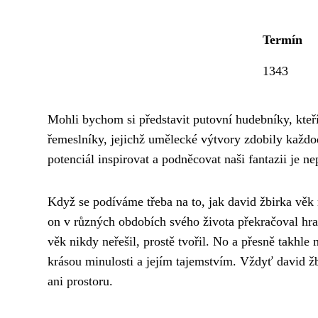
Termín
1343
Mohli bychom si představit putovní hudebníky, kteří
řemeslníky, jejichž umělecké výtvory zdobily každo
potenciál inspirovat a podněcovat naši fantazii je ne
Když se podíváme třeba na to, jak david žbirka věk
on v
různých obdobích svého života
překračoval hra
věk nikdy neřešil, prostě tvořil. No a přesně takh
krásou minulosti a jejím tajemstvím. Vždyť david žb
ani prostoru.