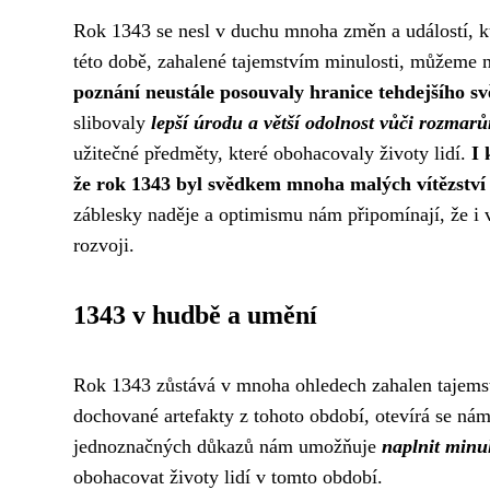
Rok 1343 se nesl v duchu mnoha změn a událostí, k
této době, zahalené tajemstvím minulosti, můžeme 
poznání neustále posouvaly hranice tehdejšího sv
slibovaly
lepší úrodu a větší odolnost vůči rozmar
užitečné předměty, které obohacovaly životy lidí.
I 
že rok 1343 byl svědkem mnoha malých vítězství a
záblesky naděje a optimismu nám připomínají, že i v
rozvoji.
1343 v hudbě a umění
Rok 1343 zůstává v mnoha ohledech zahalen tajemstv
dochované artefakty z tohoto období, otevírá se nám
jednoznačných důkazů nám umožňuje
naplnit minul
obohacovat životy lidí v tomto období.