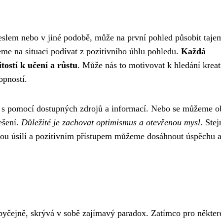
eslem nebo v jiné podobě, může na první pohled působit taje
e na situaci podívat z pozitivního úhlu pohledu.
Každá
tostí k učení a růstu
. Může nás to motivovat k hledání kreat
opností.
a s pomocí dostupných zdrojů a informací. Nebo se můžeme ob
ešení.
Důležité je zachovat optimismus a otevřenou mysl
. Stej
ochou úsilí a pozitivním přístupem můžeme dosáhnout úspěchu 
byčejně, skrývá v sobě zajímavý paradox. Zatímco pro někter