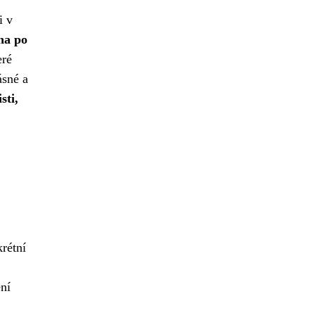
i v
ha po
eré
ásné a
sti,
rétní
ní