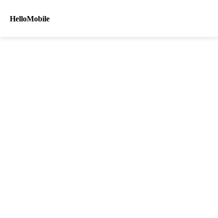
HelloMobile