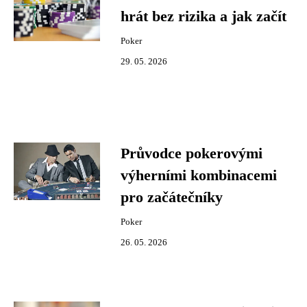
hrát bez rizika a jak začít
Poker
29. 05. 2026
Průvodce pokerovými
výherními kombinacemi
pro začátečníky
Poker
26. 05. 2026