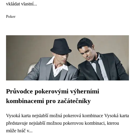
vkládat vlastní...
Poker
Průvodce pokerovými výherními
kombinacemi pro začátečníky
Vysoká karta nejslabší možná pokerová kombinace Vysoká karta
představuje nejslabší možnou pokerovou kombinaci, kterou
může hráč v...