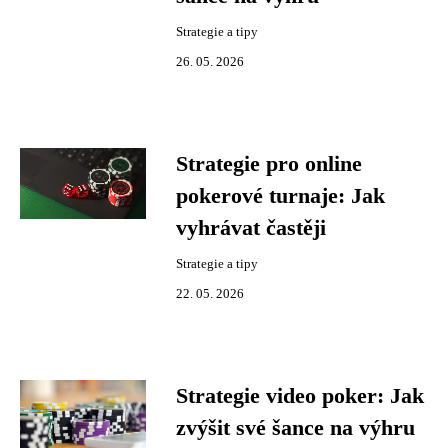
Strategie a tipy
26. 05. 2026
Strategie pro online
pokerové turnaje: Jak
vyhrávat častěji
Strategie a tipy
22. 05. 2026
Strategie video poker: Jak
zvýšit své šance na výhru