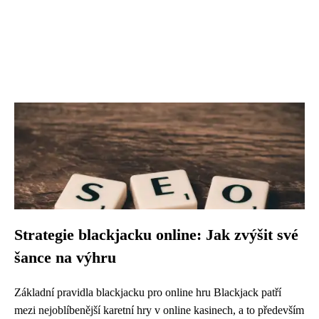
Strategie blackjacku online: Jak zvýšit své
šance na výhru
Základní pravidla blackjacku pro online hru Blackjack patří
mezi nejoblíbenější karetní hry v online kasinech, a to především