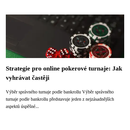
Strategie pro online pokerové turnaje: Jak
vyhrávat častěji
Výběr správného turnaje podle bankrollu Výběr správného
turnaje podle bankrollu představuje jeden z nejzásadnějších
aspektů úspěšné...