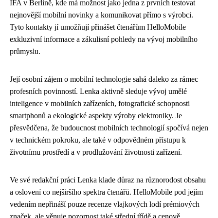
IFA v Berlíně, kde má možnost jako jedna z prvních testovat
nejnovější mobilní novinky a komunikovat přímo s výrobci.
Tyto kontakty jí umožňují přinášet čtenářům HelloMobile
exkluzivní informace a zákulisní pohledy na vývoj mobilního
průmyslu.
Její osobní zájem o mobilní technologie sahá daleko za rámec
profesních povinností. Lenka aktivně sleduje vývoj umělé
inteligence v mobilních zařízeních, fotografické schopnosti
smartphonů a ekologické aspekty výroby elektroniky. Je
přesvědčena, že budoucnost mobilních technologií spočívá nejen
v technickém pokroku, ale také v odpovědném přístupu k
životnímu prostředí a v prodlužování životnosti zařízení.
Ve své redakční práci Lenka klade důraz na různorodost obsahu
a oslovení co nejširšího spektra čtenářů. HelloMobile pod jejím
vedením nepřináší pouze recenze vlajkových lodí prémiových
značek, ale věnuje pozornost také střední třídě a cenově