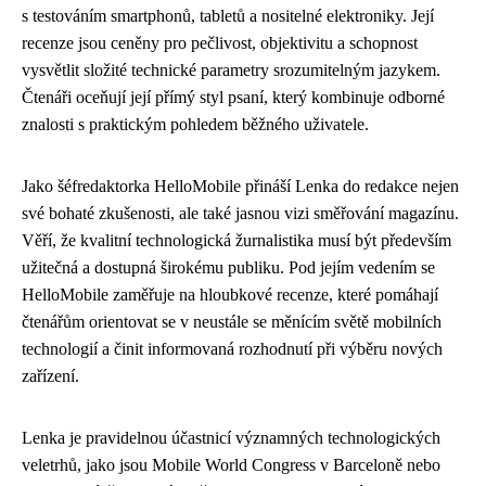
s testováním smartphonů, tabletů a nositelné elektroniky. Její
recenze jsou ceněny pro pečlivost, objektivitu a schopnost
vysvětlit složité technické parametry srozumitelným jazykem.
Čtenáři oceňují její přímý styl psaní, který kombinuje odborné
znalosti s praktickým pohledem běžného uživatele.
Jako šéfredaktorka HelloMobile přináší Lenka do redakce nejen
své bohaté zkušenosti, ale také jasnou vizi směřování magazínu.
Věří, že kvalitní technologická žurnalistika musí být především
užitečná a dostupná širokému publiku. Pod jejím vedením se
HelloMobile zaměřuje na hloubkové recenze, které pomáhají
čtenářům orientovat se v neustále se měnícím světě mobilních
technologií a činit informovaná rozhodnutí při výběru nových
zařízení.
Lenka je pravidelnou účastnicí významných technologických
veletrhů, jako jsou Mobile World Congress v Barceloně nebo