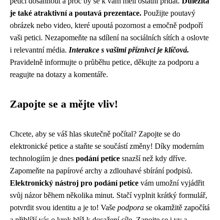
peticí dosáhnout a proč by se k vám měli ostatní přidat.
Důležitá
je také atraktivní a poutavá prezentace.
Použijte poutavý
obrázek nebo video, které upoutá pozornost a emočně podpoří
vaši petici. Nezapomeňte na sdílení na sociálních sítích a oslovte
i relevantní média.
Interakce s vašimi příznivci je klíčová.
Pravidelně informujte o průběhu petice, děkujte za podporu a
reagujte na dotazy a komentáře.
Zapojte se a mějte vliv!
Chcete, aby se váš hlas skutečně počítal? Zapojte se do
elektronické petice a staňte se součástí změny! Díky moderním
technologiím je dnes
podání petice
snazší než kdy dříve.
Zapomeňte na papírové archy a zdlouhavé sbírání podpisů.
Elektronický nástroj pro podání petice
vám umožní vyjádřit
svůj názor během několika minut. Stačí vyplnit krátký formulář,
potvrdit svou identitu a je to! Vaše
podpora
se okamžitě započítá
a přiblíží vás o krok blíž k dosažení cíle. Zapojte se i vy a