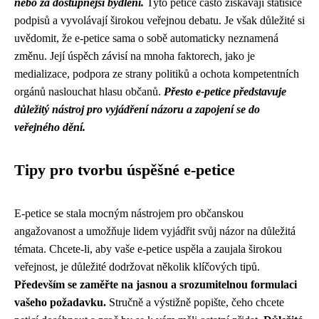
nebo za dostupnější bydlení.
Tyto petice často získávají statisíce
podpisů a vyvolávají širokou veřejnou debatu. Je však důležité si
uvědomit, že e-petice sama o sobě automaticky neznamená
změnu. Její úspěch závisí na mnoha faktorech, jako je
medializace, podpora ze strany politiků a ochota kompetentních
orgánů naslouchat hlasu občanů.
Přesto e-petice představuje
důležitý nástroj pro vyjádření názoru a zapojení se do
veřejného dění.
Tipy pro tvorbu úspěšné e-petice
E-petice se stala mocným nástrojem pro občanskou
angažovanost a umožňuje lidem vyjádřit svůj názor na důležitá
témata. Chcete-li, aby vaše e-petice uspěla a zaujala širokou
veřejnost, je důležité dodržovat několik klíčových tipů.
Především se zaměřte na jasnou a srozumitelnou formulaci
vašeho požadavku.
Stručně a výstižně popište, čeho chcete