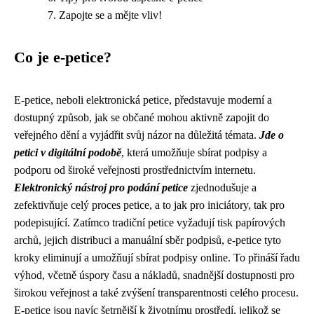
Zapojte se a mějte vliv!
Co je e-petice?
E-petice, neboli elektronická petice, představuje moderní a
dostupný způsob, jak se občané mohou aktivně zapojit do
veřejného dění a vyjádřit svůj názor na důležitá témata.
Jde o
petici v digitální podobě
, která umožňuje sbírat podpisy a
podporu od široké veřejnosti prostřednictvím internetu.
Elektronický nástroj pro podání petice
zjednodušuje a
zefektivňuje celý proces petice, a to jak pro iniciátory, tak pro
podepisující. Zatímco tradiční petice vyžadují tisk papírových
archů, jejich distribuci a manuální sběr podpisů, e-petice tyto
kroky eliminují a umožňují sbírat podpisy online. To přináší řadu
výhod, včetně úspory času a nákladů, snadnější dostupnosti pro
širokou veřejnost a také zvýšení transparentnosti celého procesu.
E-petice jsou navíc šetrnější k životnímu prostředí, jelikož se