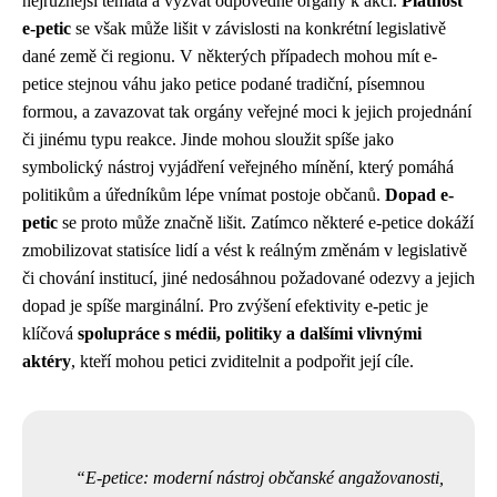
nejrůznější témata a vyzvat odpovědné orgány k akci.
Platnost
e-petic
se však může lišit v závislosti na konkrétní legislativě
dané země či regionu. V některých případech mohou mít e-
petice stejnou váhu jako petice podané tradiční, písemnou
formou, a zavazovat tak orgány veřejné moci k jejich projednání
či jinému typu reakce. Jinde mohou sloužit spíše jako
symbolický nástroj vyjádření veřejného mínění, který pomáhá
politikům a úředníkům lépe vnímat postoje občanů.
Dopad e-
petic
se proto může značně lišit. Zatímco některé e-petice dokáží
zmobilizovat statisíce lidí a vést k reálným změnám v legislativě
či chování institucí, jiné nedosáhnou požadované odezvy a jejich
dopad je spíše marginální. Pro zvýšení efektivity e-petic je
klíčová
spolupráce s médii, politiky a dalšími vlivnými
aktéry
, kteří mohou petici zviditelnit a podpořit její cíle.
E-petice: moderní nástroj občanské angažovanosti,