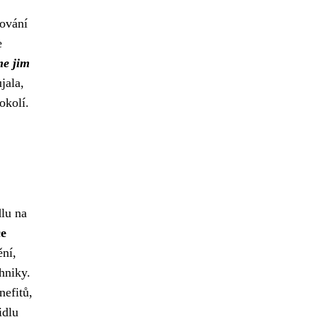
ňování
e
me jim
jala,
okolí.
dlu na
ce
ění,
hniky.
nefitů,
idlu