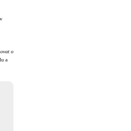
v
movat o
lu a