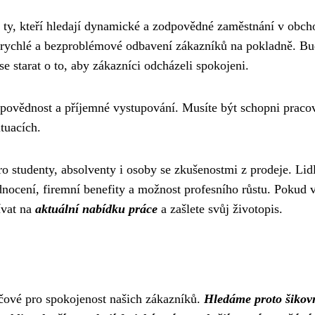
ro ty, kteří hledají dynamické a zodpovědné zaměstnání v obc
a rychlé a bezproblémové odbavení zákazníků na pokladně. Bu
 starat o to, aby zákazníci odcházeli spokojeni.
povědnost a příjemné vystupování. Musíte být schopni praco
tuacích.
ro studenty, absolventy i osoby se zkušenostmi z prodeje. Lid
nocení, firemní benefity a možnost profesního růstu. Pokud 
ívat na
aktuální nabídku práce
a zašlete svůj životopis.
íčové pro spokojenost našich zákazníků.
Hledáme proto šikov