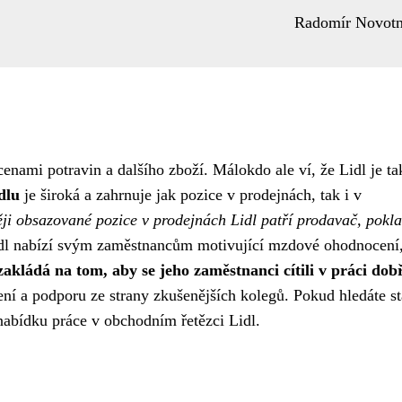
Radomír Novot
nami potravin a dalšího zboží. Málokdo ale ví, že Lidl je ta
dlu
je široká a zahrnuje jak pozice v prodejnách, tak i v
ěji obsazované pozice v prodejnách Lidl patří prodavač, pokla
l nabízí svým zaměstnancům motivující mzdové ohodnocení
 zakládá na tom, aby se jeho zaměstnanci cítili v práci dob
ní a podporu ze strany zkušenějších kolegů. Pokud hledáte st
nabídku práce v obchodním řetězci Lidl.