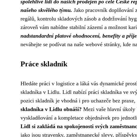
spolehlivé lidi do našich prodejen po celé České repu
našeho skvělého týmu.
Jako pracovník doplňování z
regálů, kontrolu skladových zásob a dodržování hyg
zároveň vám nabídne stabilní zázemí a možnost kari
nadstandardní platové ohodnocení, benefity a příj
neváhejte se podívat na naše webové stránky, kde n
Práce skladník
Hledáte práci v logistice a láká vás dynamické pros
skladníka v Lidlu. Lidl nabízí práci skladníka ve sv
pozici skladník je vhodná i pro uchazeče bez praxe, 
skladníka v Lidlu obnáší?
Mezi vaše hlavní úkoly b
vyskladňování a kompletace objednávek pro jednotl
Lidl si zakládá na spokojenosti svých zaměstnan
jako jsou stravenky, zaměstnanecké slevy, příspěvky 