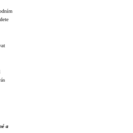
hodním
dete
vat
l
vás
né a