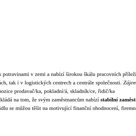
s potravinami v zemi a nabízí širokou škálu pracovních příleži
h, tak i v logistických centrech a centrále společnosti.
Zájem
zice prodavač/ka, pokladní/á, skladník/ce, řidič/ka
zakládá na tom, že svým zaměstnancům nabízí
stabilní zaměs
dlu se můžou těšit na motivující finanční ohodnocení, firemn