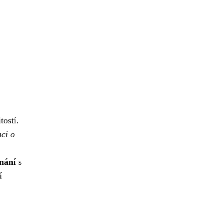
tostí.
ci o
tnání
s
í