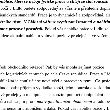
blice, kteří se nebojí fyzické práce a chtějí se stát součástí
boží v Lidlu budete zodpovědný za včasné a přehledné dopl
ienických standardů. Práce je to dynamická a zodpovědná, al
érního růstu.
V Lidlu si vážíme svých zaměstnanců a nabízí
emné pracovní prostředí.
Pokud vás nabídka práce v Lidlu zau
ajdete aktuální nabídku volných pozic v prodejnách ve vašem 
tředí obchodního řetězce? Pak by vás mohla zajímat pozice
ých logistických centrech po celé České republice. Práce v Li
důležitá je chuť učit se nové věci a pracovat v týmu.
Co prá
ude patřit příjem a vykládka zboží, jeho kontrola a zaskladn
ivé prodejny a manipulace se zbožím pomocí manipulační tec
ců
a nabízí jim proto
motivující finanční ohodnocení
a řadu be
na penzijní připojištění a další. Pokud vás nabídka práce v L