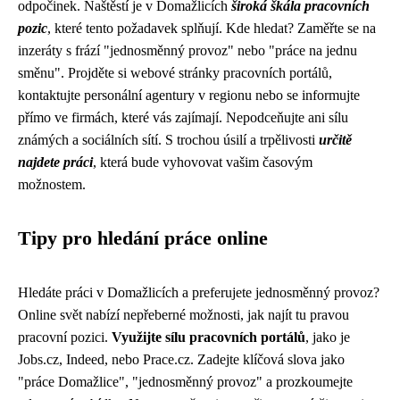
odpočinek. Naštěstí je v Domažlicích
široká škála pracovních
pozic
, které tento požadavek splňují. Kde hledat? Zaměřte se na
inzeráty s frází "jednosměnný provoz" nebo "práce na jednu
směnu". Projděte si webové stránky pracovních portálů,
kontaktujte personální agentury v regionu nebo se informujte
přímo ve firmách, které vás zajímají. Nepodceňujte ani sílu
známých a sociálních sítí. S trochou úsilí a trpělivosti
určitě
najdete práci
, která bude vyhovovat vašim časovým
možnostem.
Tipy pro hledání práce online
Hledáte práci v Domažlicích a preferujete jednosměnný provoz?
Online svět nabízí nepřeberné možnosti, jak najít tu pravou
pracovní pozici.
Využijte sílu pracovních portálů
, jako je
Jobs.cz, Indeed, nebo Prace.cz. Zadejte klíčová slova jako
"práce Domažlice", "jednosměnný provoz" a prozkoumejte