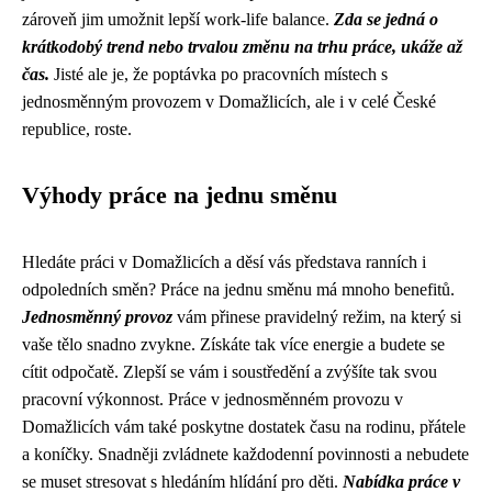
zároveň jim umožnit lepší work-life balance.
Zda se jedná o
krátkodobý trend nebo trvalou změnu na trhu práce, ukáže až
čas.
Jisté ale je, že poptávka po pracovních místech s
jednosměnným provozem v Domažlicích, ale i v celé České
republice, roste.
Výhody práce na jednu směnu
Hledáte práci v Domažlicích a děsí vás představa ranních i
odpoledních směn? Práce na jednu směnu má mnoho benefitů.
Jednosměnný provoz
vám přinese pravidelný režim, na který si
vaše tělo snadno zvykne. Získáte tak více energie a budete se
cítit odpočatě. Zlepší se vám i soustředění a zvýšíte tak svou
pracovní výkonnost. Práce v jednosměnném provozu v
Domažlicích vám také poskytne dostatek času na rodinu, přátele
a koníčky. Snadněji zvládnete každodenní povinnosti a nebudete
se muset stresovat s hledáním hlídání pro děti.
Nabídka práce v