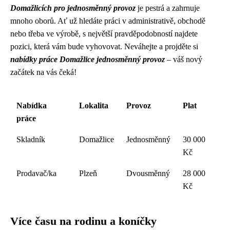
Domažlicích pro jednosměnný provoz
je pestrá a zahrnuje
mnoho oborů. Ať už hledáte práci v administrativě, obchodě
nebo třeba ve výrobě, s největší pravděpodobností najdete
pozici, která vám bude vyhovovat. Neváhejte a projděte si
nabídky práce Domažlice jednosměnný provoz
– váš nový
začátek na vás čeká!
Nabídka
Lokalita
Provoz
Plat
práce
Skladník
Domažlice
Jednosměnný
30 000
Kč
Prodavač/ka
Plzeň
Dvousměnný
28 000
Kč
Více času na rodinu a koníčky