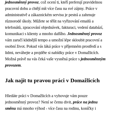
jednosměnný provoz
, což ocení ti, kteří preferují pravidelnou
pracovní dobu a chtějí mít více času na své zájmy. Práce v
administrativě a zákaznickém servisu je pestrá a zahrnuje
různorodé úkoly. Můžete se těšit na vyřizování emailů a
telefonátů, zpracování objednávek, fakturaci, vedení databází,
komunikaci s klienty a mnoho dalšího.
Jednosměnný provoz
vám zaručí klidnější tempo a umožní lépe skloubit pracovní a
osobní život. Pokud vás láká práce v příjemném prostředí a s
lidmi, neváhejte a projděte si nabídky práce v Domažlicích.
Možná právě na vás čeká vaše vysněná práce s
jednosměnným
provozem
.
Jak najít tu pravou práci v Domažlicích
Hledáte práci v Domažlicích a vyhovuje vám pouze
jednosměnný provoz? Není se čemu divit,
práce na jednu
směnu
má mnoho výhod - více času na rodinu, koníčky i