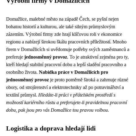
Výrobní firmy v Domažlicích
Domažlice, malebné město na západě Čech, se pyšní nejen
bohatou historií a kulturou, ale také silným průmyslovým
zázemím. Výrobní firmy zde hrají klíčovou roli v ekonomice
regionu a nabízejí širokou škálu pracovních příležitostí. Mnoho
firem v Domažlicích si uvědomuje potřeby svých zaměstnanců a
preferuje
jednosměnný provoz
. To je atraktivní zejména pro ty,
kteří hledají stabilní pracovní dobu a lepší sladění pracovního a
osobního života.
Nabídka práce v Domažlicích pro
jednosměnný provoz
je proto poměrně široká a zahrnuje různé
obory, od strojírenství a elektrotechniky až po potravinářství a
textilní průmysl.
Hledáte-li práci v přátelském prostředí s
možností kariérního růstu a preferujete-li pravidelnou pracovní
dobu, pak jsou pro vás Domažlice tou pravou volbou
.
Logistika a doprava hledají lidi