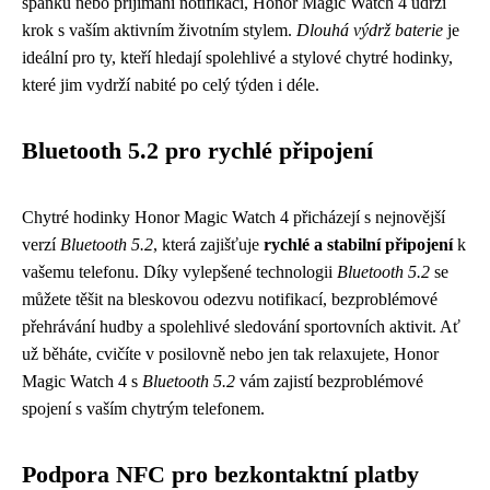
spánku nebo přijímání notifikací, Honor Magic Watch 4 udrží
krok s vaším aktivním životním stylem.
Dlouhá výdrž baterie
je
ideální pro ty, kteří hledají spolehlivé a stylové chytré hodinky,
které jim vydrží nabité po celý týden i déle.
Bluetooth 5.2 pro rychlé připojení
Chytré hodinky Honor Magic Watch 4 přicházejí s nejnovější
verzí
Bluetooth 5.2
, která zajišťuje
rychlé a stabilní připojení
k
vašemu telefonu. Díky vylepšené technologii
Bluetooth 5.2
se
můžete těšit na bleskovou odezvu notifikací, bezproblémové
přehrávání hudby a spolehlivé sledování sportovních aktivit. Ať
už běháte, cvičíte v posilovně nebo jen tak relaxujete, Honor
Magic Watch 4 s
Bluetooth 5.2
vám zajistí bezproblémové
spojení s vaším chytrým telefonem.
Podpora NFC pro bezkontaktní platby