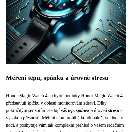
Měření tepu, spánku a úrovně stresu
Honor Magic Watch 4 a chytré hodinky Honor Magic Watch 4
představují špičku v oblasti monitorování zdraví. Díky
pokročilým senzorům sledují váš
tep
,
spánek
a úroveň
stresu
s
vysokou přesností. Měření tepu probíhá kontinuálně, ve dne i v
noci, a poskytuje vám tak komplexní přehled o vašem srdečním