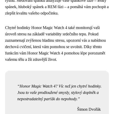
rytmu. Sledování spánku analyzuje vaše spánkové fáze – lehký
spánek, hluboký spánek a REM fázi – a pomáhá vám pochopit a
zlepšit kvalitu vašeho odpočinku.
Chytré hodinky Honor Magic Watch 4 také monitorují vaši
úroveň stresu na základě variability srdečního tepu. Pokud
zaznamenají zvýšenou hladinu stresu, upozorní vás a nabídnou
dechová cvičení, která vám pomohou se uvolnit. Díky těmto
funkcím vám Honor Magic Watch 4 pomohou lépe porozumět
vašemu tělu a žít zdravější život.
Honor Magic Watch 4? Víc než jen chytré hodinky.
Jsou to vaše prodloužené smysly, stylový doplněk a
nepostradatelný parťák do nepohody.
Šimon Dvořák