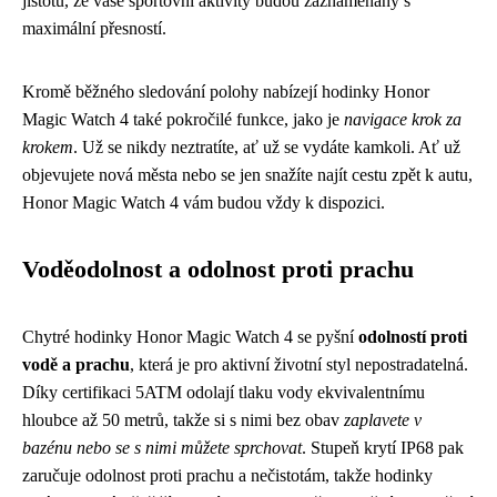
jistotu, že vaše sportovní aktivity budou zaznamenány s
maximální přesností.
Kromě běžného sledování polohy nabízejí hodinky Honor
Magic Watch 4 také pokročilé funkce, jako je
navigace krok za
krokem
. Už se nikdy neztratíte, ať už se vydáte kamkoli. Ať už
objevujete nová města nebo se jen snažíte najít cestu zpět k autu,
Honor Magic Watch 4 vám budou vždy k dispozici.
Voděodolnost a odolnost proti prachu
Chytré hodinky Honor Magic Watch 4 se pyšní
odolností proti
vodě a prachu
, která je pro aktivní životní styl nepostradatelná.
Díky certifikaci 5ATM odolají tlaku vody ekvivalentnímu
hloubce až 50 metrů, takže si s nimi bez obav
zaplavete v
bazénu nebo se s nimi můžete sprchovat
. Stupeň krytí IP68 pak
zaručuje odolnost proti prachu a nečistotám, takže hodinky