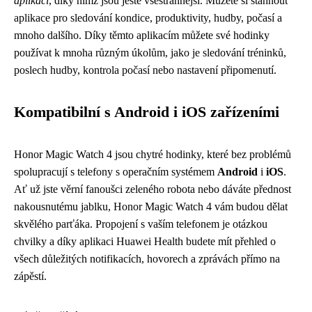
aplikací
, díky nimž jsou ještě všestrannější. Můžete si stáhnout
aplikace pro sledování kondice, produktivity, hudby, počasí a
mnoho dalšího. Díky těmto aplikacím můžete své hodinky
používat k mnoha různým úkolům, jako je sledování tréninků,
poslech hudby, kontrola počasí nebo nastavení připomenutí.
Kompatibilní s Android i iOS zařízeními
Honor Magic Watch 4 jsou chytré hodinky, které bez problémů
spolupracují s telefony s operačním systémem
Android
i
iOS
.
Ať už jste věrní fanoušci zeleného robota nebo dáváte přednost
nakousnutému jablku, Honor Magic Watch 4 vám budou dělat
skvělého parťáka. Propojení s vaším telefonem je otázkou
chvilky a díky aplikaci Huawei Health budete mít přehled o
všech důležitých notifikacích, hovorech a zprávách přímo na
zápěstí.