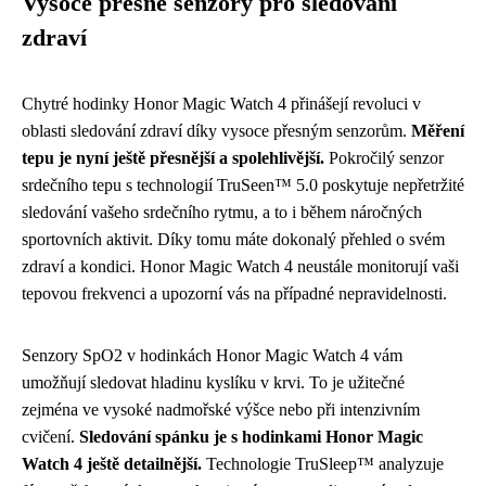
Vysoce přesné senzory pro sledování
zdraví
Chytré hodinky Honor Magic Watch 4 přinášejí revoluci v
oblasti sledování zdraví díky vysoce přesným senzorům.
Měření
tepu je nyní ještě přesnější a spolehlivější.
Pokročilý senzor
srdečního tepu s technologií TruSeen™ 5.0 poskytuje nepřetržité
sledování vašeho srdečního rytmu, a to i během náročných
sportovních aktivit. Díky tomu máte dokonalý přehled o svém
zdraví a kondici. Honor Magic Watch 4 neustále monitorují vaši
tepovou frekvenci a upozorní vás na případné nepravidelnosti.
Senzory SpO2 v hodinkách Honor Magic Watch 4 vám
umožňují sledovat hladinu kyslíku v krvi. To je užitečné
zejména ve vysoké nadmořské výšce nebo při intenzivním
cvičení.
Sledování spánku je s hodinkami Honor Magic
Watch 4 ještě detailnější.
Technologie TruSleep™ analyzuje