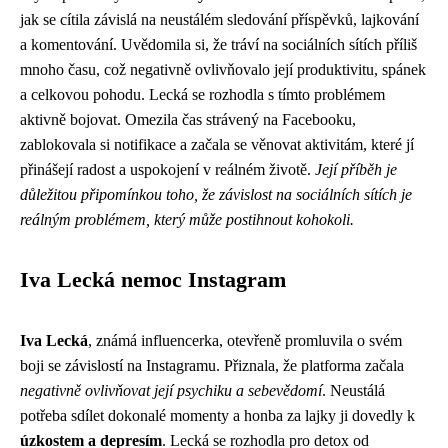
jak se cítila závislá na neustálém sledování příspěvků, lajkování
a komentování. Uvědomila si, že tráví na sociálních sítích příliš
mnoho času, což negativně ovlivňovalo její produktivitu, spánek
a celkovou pohodu. Lecká se rozhodla s tímto problémem
aktivně bojovat. Omezila čas strávený na Facebooku,
zablokovala si notifikace a začala se věnovat aktivitám, které jí
přinášejí radost a uspokojení v reálném životě.
Její příběh je
důležitou připomínkou toho, že závislost na sociálních sítích je
reálným problémem, který může postihnout kohokoli.
Iva Lecká nemoc Instagram
Iva Lecká
, známá influencerka, otevřeně promluvila o svém
boji se závislostí na Instagramu. Přiznala, že platforma začala
negativně ovlivňovat její psychiku a sebevědomí
. Neustálá
potřeba sdílet dokonalé momenty a honba za lajky ji dovedly k
úzkostem a depresím
. Lecká se rozhodla pro detox od