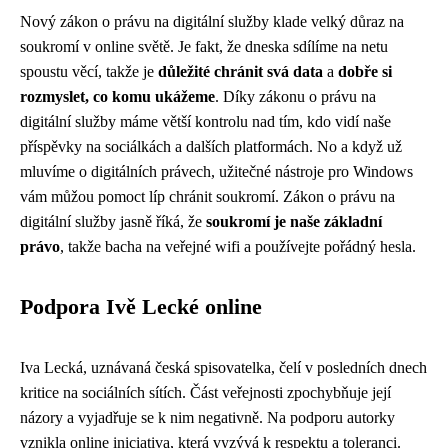
Nový zákon o právu na digitální služby klade velký důraz na
soukromí v online světě. Je fakt, že dneska sdílíme na netu
spoustu věcí, takže je
důležité chránit svá data
a
dobře si
rozmyslet, co komu ukážeme
. Díky zákonu o právu na
digitální služby máme větší kontrolu nad tím, kdo vidí naše
příspěvky na sociálkách a dalších platformách. No a když už
mluvíme o digitálních právech,
užitečné nástroje pro Windows
vám můžou pomoct líp chránit soukromí. Zákon o právu na
digitální služby jasně říká, že
soukromí je naše základní
právo
, takže bacha na veřejné wifi a používejte pořádný hesla.
Podpora Ivě Lecké online
Iva Lecká, uznávaná česká spisovatelka, čelí v posledních dnech
kritice na sociálních sítích. Část veřejnosti zpochybňuje její
názory a vyjadřuje se k nim negativně. Na podporu autorky
vznikla online iniciativa, která vyzývá k respektu a toleranci.