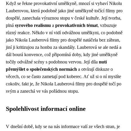
Když se řekne provokativní umělkyně, mnozí si vybaví Nikolu
Lauberovou, která podobně jako jiné umělkyně točící filmy pro
dospělé, zanechala výraznou stopu v české kultuře. Její tvorba,
plná
syrového realismu
a
provokativních témat
, vzbuzuje
různý reakce. Někdo v ní vidí odvážnou umělkyni, co podobně
jako
Nikola Lauberová filmy pro dospělé
natáčela bez zábran,
jiní ji kritizujou za honbu za skandály. Lauberová se ale nedá a
dál bourá konvence, což připomíná doby, kdy jiné umělkyně
točily odvážné scény s podobnou vervou. Její díla
nutí
přemýšlet o společenských normách
a otvírají diskuze o
věcech, co se často zametají pod koberec. Ať už si o ní myslíte
cokoliv, fakt je, že Nikola Lauberová filmy pro dospělé točí po
svým a zanechá ve vás pořádnou stopu.
Spolehlivost informací online
V dnešní době, kdy se na nás informace valí ze všech stran, je