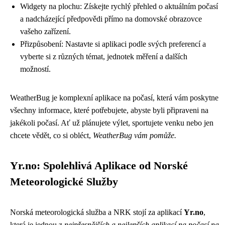
Widgety na plochu: Získejte rychlý přehled o aktuálním počasí
a nadcházející předpovědi přímo na domovské obrazovce
vašeho zařízení.
Přizpůsobení: Nastavte si aplikaci podle svých preferencí a
vyberte si z různých témat, jednotek měření a dalších
možností.
WeatherBug je komplexní aplikace na počasí, která vám poskytne
všechny informace, které potřebujete, abyste byli připraveni na
jakékoli počasí. Ať už plánujete výlet, sportujete venku nebo jen
chcete vědět, co si obléct,
WeatherBug vám pomůže.
Yr.no: Spolehlivá Aplikace od Norské
Meteorologické Služby
Norská meteorologická služba a NRK stojí za aplikací
Yr.no
,
která je jednou z
nejpřesnějších a nejlepších aplikací na počasí na