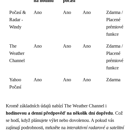
na hodinu
počasí
Počasí &
Ano
Ano
Ano
Zdarma /
Radar -
Placené
Windy
prémiové
funkce
The
Ano
Ano
Ano
Zdarma /
Weather
Placené
Channel
prémiové
funkce
Yahoo
Ano
Ano
Ano
Zdarma
Počasí
Kromě základních údajů nabízí The Weather Channel i
hodinovou a denní předpověď na několik dní dopředu
. Což
se hodí, když plánujete výlet nebo dovolenou. A pokud vás
zajímají podrobnosti, mrkněte na
interaktivní radarové a satelitní