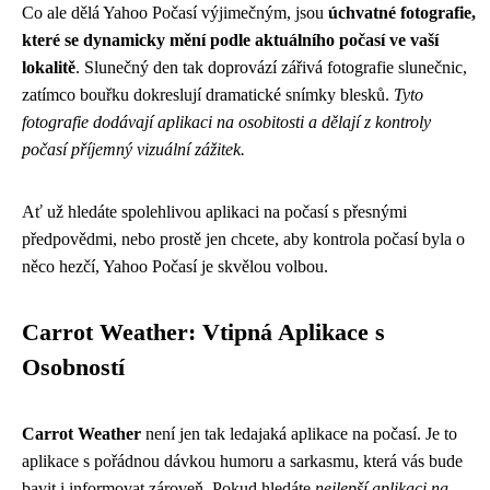
Co ale dělá Yahoo Počasí výjimečným, jsou
úchvatné fotografie,
které se dynamicky mění podle aktuálního počasí ve vaší
lokalitě
. Slunečný den tak doprovází zářivá fotografie slunečnic,
zatímco bouřku dokreslují dramatické snímky blesků.
Tyto
fotografie dodávají aplikaci na osobitosti a dělají z kontroly
počasí příjemný vizuální zážitek.
Ať už hledáte spolehlivou aplikaci na počasí s přesnými
předpovědmi, nebo prostě jen chcete, aby kontrola počasí byla o
něco hezčí, Yahoo Počasí je skvělou volbou.
Carrot Weather: Vtipná Aplikace s
Osobností
Carrot Weather
není jen tak ledajaká aplikace na počasí. Je to
aplikace s pořádnou dávkou humoru a sarkasmu, která vás bude
bavit i informovat zároveň. Pokud hledáte
nejlepší aplikaci na