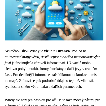
Skutečnou sílou Windy je
vizuální stránka
. Pohled na
animované mapy větru, deště, teplot a dalších meteorologických
jevů
je fascinující a zároveň informativní. Uživatelé mohou
sledovat pohyb mraků, fronty, hurikány a další jevy v reálném
čase. Pro detailnější informace stačí kliknout na konkrétní místo
na mapě. Zobrazí se pak podrobné údaje o teplotě, vlhkosti,
rychlosti a směru větru, tlaku a dalších parametrech.
Windy ale není jen pastvou pro oči. Je to také mocný nástroj pro
plánování. Ať už se chystáte na túru, výlet na kole, nebo jen