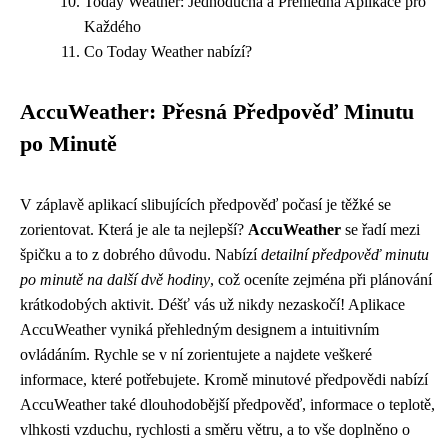
Today Weather: Jednoduchá a Přehledná Aplikace pro
Každého
Co Today Weather nabízí?
AccuWeather: Přesná Předpověď Minutu
po Minutě
V záplavě aplikací slibujících předpověď počasí je těžké se
zorientovat. Která je ale ta nejlepší?
AccuWeather
se řadí mezi
špičku a to z dobrého důvodu. Nabízí
detailní předpověď minutu
po minutě na další dvě hodiny
, což oceníte zejména při plánování
krátkodobých aktivit. Déšť vás už nikdy nezaskočí! Aplikace
AccuWeather vyniká přehledným designem a intuitivním
ovládáním. Rychle se v ní zorientujete a najdete veškeré
informace, které potřebujete. Kromě minutové předpovědi nabízí
AccuWeather také dlouhodobější předpověď, informace o teplotě,
vlhkosti vzduchu, rychlosti a směru větru, a to vše doplněno o