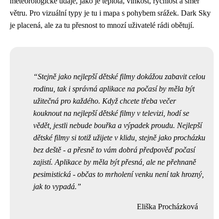
meteorologické údaje, jako je teplota, vlhkost, rychlost a směr
větru. Pro vizuální typy je tu i mapa s pohybem srážek. Dark Sky
je placená, ale za tu přesnost to mnozí uživatelé rádi obětují.
Stejně jako nejlepší dětské filmy dokážou zabavit celou
rodinu, tak i správná aplikace na počasí by měla být
užitečná pro každého. Když chcete třeba večer
kouknout na
nejlepší dětské filmy
v televizi, hodí se
vědět, jestli nebude bouřka a výpadek proudu. Nejlepší
dětské filmy si totiž užijete v klidu, stejně jako procházku
bez deště - a přesně to vám dobrá předpověď počasí
zajistí. Aplikace by měla být přesná, ale ne přehnaně
pesimistická - občas to mrholení venku není tak hrozný,
jak to vypadá.
Eliška Procházková