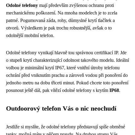
Odolné telefony
mají především zvýšenou ochranu proti
mechanickému poškození. Na mnoha modelech je to zcela
patrné. Pogumovaná záda, rohy, důmyslné krytí tlačítek a
otvorů. Výsledkem je pak trochu robustnější, avšak o to
odolnější mobilní telefon.
Odolné telefony vynikají hlavně tou správnou certifikací IP. Jde
o stupeň krytí charakterizující odolnost takového modelu. Ideální
volbou je minimální krytí IP67, které vnitřní útroby telefonu
ochrání před vniknutím prachu a zároveň vodou při ponoření do
jednoho metru na dobu třiceti minut. Pokud chcete toto ponoření
posunout ještě dál, pak vítězí odolné telefony s krytím
IP68
.
Outdoorový telefon Vás o nic neochudí
Jestliže si myslíte, že odolné telefony představují spíše obrněné
tanky, možná máte v něčem pravdu. Na druhou stranu Vás