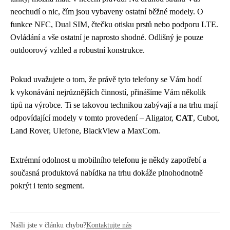
neochudí o nic, čím jsou vybaveny ostatní běžné modely. O
funkce NFC, Dual SIM, čtečku otisku prstů nebo podporu LTE.
Ovládání a vše ostatní je naprosto shodné. Odlišný je pouze
outdoorový vzhled a robustní konstrukce.
Pokud uvažujete o tom, že právě tyto telefony se Vám hodí
k vykonávání nejrůznějších činností, přinášíme Vám několik
tipů na výrobce. Ti se takovou technikou zabývají a na trhu mají
odpovídající modely v tomto provedení – Aligator,
CAT
, Cubot,
Land Rover, Ulefone, BlackView a MaxCom.
Extrémní odolnost u mobilního telefonu je někdy zapotřebí a
současná produktová nabídka na trhu dokáže plnohodnotně
pokrýt i tento segment.
Našli jste v článku chybu?
Kontaktujte nás