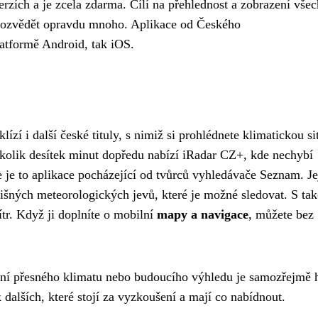
erzích a je zcela zdarma. Cílí na přehlednost a zobrazení všec
u dozvědět opravdu mnoho. Aplikace od Českého
atformě Android, tak iOS.
lízí i další české tituly, s nimiž si prohlédnete klimatickou si
olik desítek minut dopředu nabízí iRadar CZ+, kde nechybí
e je to aplikace pocházející od tvůrců vyhledávače Seznam. Je
lišných meteorologických jevů, které je možné sledovat. S ta
tr. Když ji doplníte o mobilní
mapy a navigace
, můžete bez
ní přesného klimatu nebo budoucího výhledu je samozřejmě 
dalších, které stojí za vyzkoušení a mají co nabídnout.