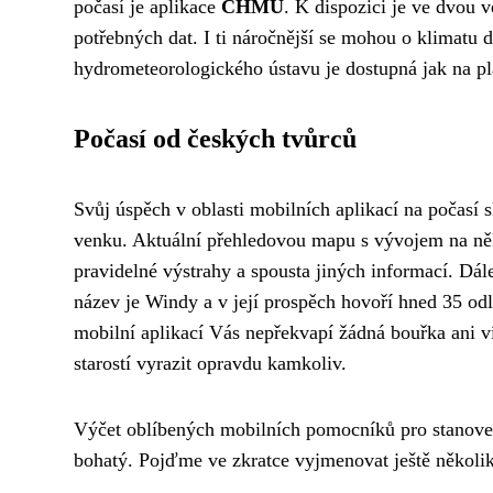
počasí je aplikace
ČHMÚ
. K dispozici je ve dvou v
potřebných dat. I ti náročnější se mohou o klimat
hydrometeorologického ústavu je dostupná jak na pl
Počasí od českých tvůrců
Svůj úspěch v oblasti mobilních aplikací na počasí sk
venku. Aktuální přehledovou mapu s vývojem na něk
pravidelné výstrahy a spousta jiných informací. Dál
název je Windy a v její prospěch hovoří hned 35 od
mobilní aplikací Vás nepřekvapí žádná bouřka ani ví
starostí vyrazit opravdu kamkoliv.
Výčet oblíbených mobilních pomocníků pro stanove
bohatý. Pojďme ve zkratce vyjmenovat ještě několik 