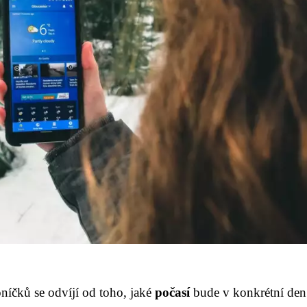
níčků se odvíjí od toho, jaké
počasí
bude v konkrétní den