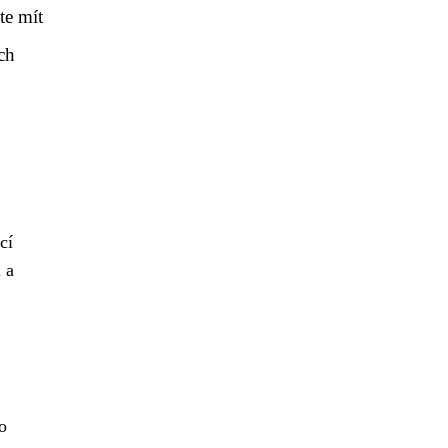
te mít
ch
cí
 a
o