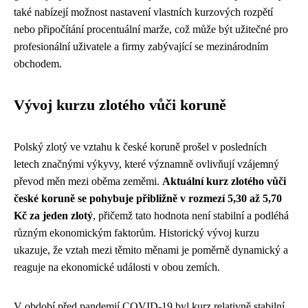
také nabízejí možnost nastavení vlastních kurzových rozpětí
nebo připočítání procentuální marže, což může být užitečné pro
profesionální uživatele a firmy zabývající se mezinárodním
obchodem.
Vývoj kurzu zlotého vůči koruně
Polský zlotý ve vztahu k české koruně prošel v posledních
letech značnými výkyvy, které významně ovlivňují vzájemný
převod měn mezi oběma zeměmi.
Aktuální kurz zlotého vůči
české koruně se pohybuje přibližně v rozmezí 5,30 až 5,70
Kč za jeden zlotý
, přičemž tato hodnota není stabilní a podléhá
různým ekonomickým faktorům. Historický vývoj kurzu
ukazuje, že vztah mezi těmito měnami je poměrně dynamický a
reaguje na ekonomické události v obou zemích.
V období před pandemií COVID-19 byl kurz relativně stabilní,