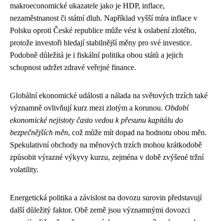
makroeconomické ukazatele jako je HDP, inflace,
nezaměstnanost či státní dluh. Například vyšší míra inflace v
Polsku oproti České republice může vést k oslabení zlotého,
protože investoři hledají stabilnější měny pro své investice.
Podobně důležitá je i fiskální politika obou států a jejich
schopnost udržet zdravé veřejné finance.
Globální ekonomické události a nálada na světových trzích také
významně ovlivňují kurz mezi zlotým a korunou.
Období
ekonomické nejistoty často vedou k přesunu kapitálu do
bezpečnějších měn
, což může mít dopad na hodnotu obou měn.
Spekulativní obchody na měnových trzích mohou krátkodobě
způsobit výrazné výkyvy kurzu, zejména v době zvýšené tržní
volatility.
Energetická politika a závislost na dovozu surovin představují
další důležitý faktor. Obě země jsou významnými dovozci