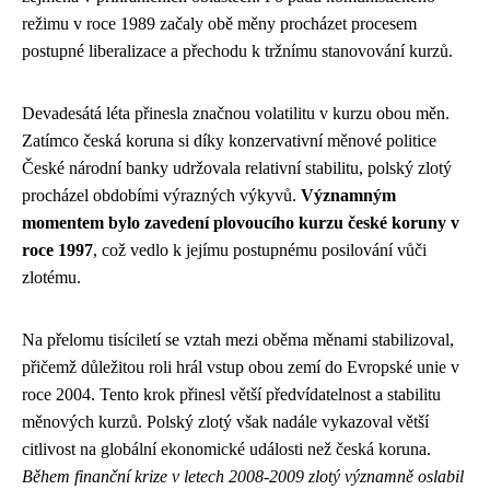
režimu v roce 1989 začaly obě měny procházet procesem
postupné liberalizace a přechodu k tržnímu stanovování kurzů.
Devadesátá léta přinesla značnou volatilitu v kurzu obou měn.
Zatímco česká koruna si díky konzervativní měnové politice
České národní banky udržovala relativní stabilitu, polský zlotý
procházel obdobími výrazných výkyvů.
Významným
momentem bylo zavedení plovoucího kurzu české koruny v
roce 1997
, což vedlo k jejímu postupnému posilování vůči
zlotému.
Na přelomu tisíciletí se vztah mezi oběma měnami stabilizoval,
přičemž důležitou roli hrál vstup obou zemí do Evropské unie v
roce 2004. Tento krok přinesl větší předvídatelnost a stabilitu
měnových kurzů. Polský zlotý však nadále vykazoval větší
citlivost na globální ekonomické události než česká koruna.
Během finanční krize v letech 2008-2009 zlotý významně oslabil