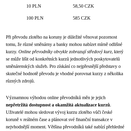
10 PLN
58,50 CZK
100 PLN
585 CZK
Při převodu zlotého na koruny je důležité věnovat pozornost
tomu, že různé směnárny a banky mohou nabízet mírně odlišné
kurzy.
Online převodníky obvykle zobrazují středový kurz
, který
se může lišit od konkrétních kurzů jednotlivých poskytovatelů
směnárenských služeb. Pro získání co nejpřesnější představy o
skutečné hodnotě převodu je vhodné porovnat kurzy z několika
různých zdrojů.
Významnou výhodou online převodníků měn je jejich
nepřetržitá dostupnost a okamžitá aktualizace kurzů
.
Uživatelé mohou sledovat vývoj kurzu zlotého vůči české
koruně v reálném čase a plánovat své finanční transakce v
nejvhodnější moment. Většina převodníků také nabízí přehledné