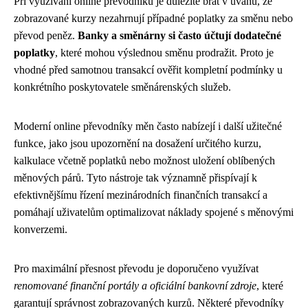
Při využívání online převodníků je důležité brát v úvahu, že
zobrazované kurzy nezahrnují případné poplatky za směnu nebo
převod peněz.
Banky a směnárny si často účtují dodatečné
poplatky
, které mohou výslednou směnu prodražit. Proto je
vhodné před samotnou transakcí ověřit kompletní podmínky u
konkrétního poskytovatele směnárenských služeb.
Moderní online převodníky měn často nabízejí i další užitečné
funkce, jako jsou upozornění na dosažení určitého kurzu,
kalkulace včetně poplatků nebo možnost uložení oblíbených
měnových párů. Tyto nástroje tak významně přispívají k
efektivnějšímu řízení mezinárodních finančních transakcí a
pomáhají uživatelům optimalizovat náklady spojené s měnovými
konverzemi.
Pro maximální přesnost převodu je doporučeno využívat
renomované finanční portály a oficiální bankovní zdroje
, které
garantují správnost zobrazovaných kurzů. Některé převodníky