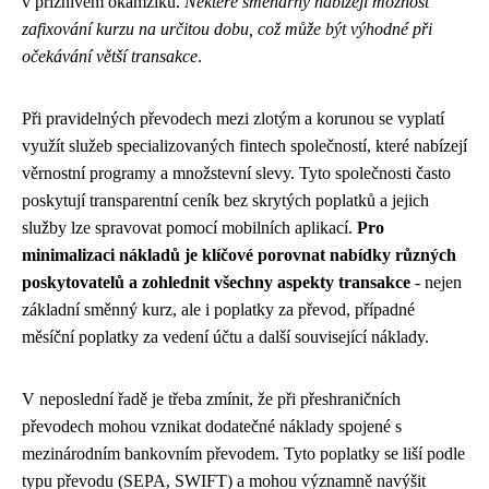
v příznivém okamžiku.
Některé směnárny nabízejí možnost
zafixování kurzu na určitou dobu, což může být výhodné při
očekávání větší transakce
.
Při pravidelných převodech mezi zlotým a korunou se vyplatí
využít služeb specializovaných fintech společností, které nabízejí
věrnostní programy a množstevní slevy. Tyto společnosti často
poskytují transparentní ceník bez skrytých poplatků a jejich
služby lze spravovat pomocí mobilních aplikací.
Pro
minimalizaci nákladů je klíčové porovnat nabídky různých
poskytovatelů a zohlednit všechny aspekty transakce
- nejen
základní směnný kurz, ale i poplatky za převod, případné
měsíční poplatky za vedení účtu a další související náklady.
V neposlední řadě je třeba zmínit, že při přeshraničních
převodech mohou vznikat dodatečné náklady spojené s
mezinárodním bankovním převodem. Tyto poplatky se liší podle
typu převodu (SEPA, SWIFT) a mohou významně navýšit