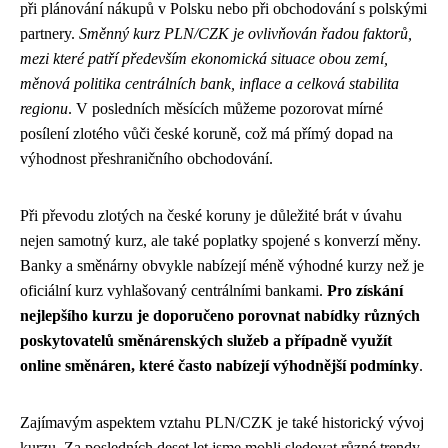
při plánování nákupů v Polsku nebo při obchodování s polskými
partnery.
Směnný kurz PLN/CZK je ovlivňován řadou faktorů,
mezi které patří především ekonomická situace obou zemí,
měnová politika centrálních bank, inflace a celková stabilita
regionu
. V posledních měsících můžeme pozorovat mírné
posílení zlotého vůči české koruně, což má přímý dopad na
výhodnost přeshraničního obchodování.
Při převodu zlotých na české koruny je důležité brát v úvahu
nejen samotný kurz, ale také poplatky spojené s konverzí měny.
Banky a směnárny obvykle nabízejí méně výhodné kurzy než je
oficiální kurz vyhlašovaný centrálními bankami.
Pro získání
nejlepšího kurzu je doporučeno porovnat nabídky různých
poskytovatelů směnárenských služeb a případně využít
online směnáren, které často nabízejí výhodnější podmínky
.
Zajímavým aspektem vztahu PLN/CZK je také historický vývoj
kurzu. Za posledních deset let jsme mohli sledovat různé trendy