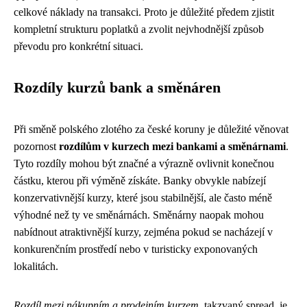
celkové náklady na transakci. Proto je důležité předem zjistit
kompletní strukturu poplatků a zvolit nejvhodnější způsob
převodu pro konkrétní situaci.
Rozdíly kurzů bank a směnáren
Při směně polského zlotého za české koruny je důležité věnovat
pozornost
rozdílům v kurzech mezi bankami a směnárnami
.
Tyto rozdíly mohou být značné a výrazně ovlivnit konečnou
částku, kterou při výměně získáte. Banky obvykle nabízejí
konzervativnější kurzy, které jsou stabilnější, ale často méně
výhodné než ty ve směnárnách. Směnárny naopak mohou
nabídnout atraktivnější kurzy, zejména pokud se nacházejí v
konkurenčním prostředí nebo v turisticky exponovaných
lokalitách.
Rozdíl mezi nákupním a prodejním kurzem
, takzvaný spread, je