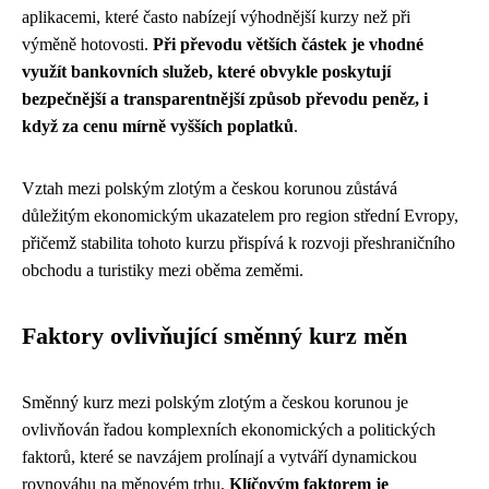
aplikacemi, které často nabízejí výhodnější kurzy než při
výměně hotovosti.
Při převodu větších částek je vhodné
využít bankovních služeb, které obvykle poskytují
bezpečnější a transparentnější způsob převodu peněz, i
když za cenu mírně vyšších poplatků
.
Vztah mezi polským zlotým a českou korunou zůstává
důležitým ekonomickým ukazatelem pro region střední Evropy,
přičemž stabilita tohoto kurzu přispívá k rozvoji přeshraničního
obchodu a turistiky mezi oběma zeměmi.
Faktory ovlivňující směnný kurz měn
Směnný kurz mezi polským zlotým a českou korunou je
ovlivňován řadou komplexních ekonomických a politických
faktorů, které se navzájem prolínají a vytváří dynamickou
rovnováhu na měnovém trhu.
Klíčovým faktorem je