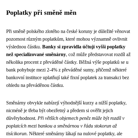
Poplatky při směně měn
Při směně polského zlotého na české koruny je důležité věnovat
pozornost různým poplatkům, které mohou významně ovlivnit
výslednou částku.
Banky si zpravidla účtují vyšší poplatky
než specializované směnárny
, což může představovat rozdíl až
několika procent z převáděné částky. Běžná výše poplatků se u
bank pohybuje mezi 2-4% z převáděné sumy, přičemž některé
bankovní instituce uplatňují také fixní poplatek za transakci bez
ohledu na převáděnou částku.
Směnárny obvykle nabízejí výhodnější kurzy a nižší poplatky,
nicméně je třeba být obezřetný a předem si ověřit jejich
důvěryhodnost.
Při větších objemech peněz může být rozdíl v
poplatcích mezi bankou a směnárnou v řádu stokorun až
tisícikorun
. Některé směnárny lákají na nulové poplatky, ale