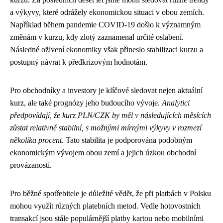
a výkyvy, které odrážely ekonomickou situaci v obou zemích.
Například během pandemie COVID-19 došlo k významným
změnám v kurzu, kdy zlotý zaznamenal určité oslabení.
Následné oživení ekonomiky však přineslo stabilizaci kurzu a
postupný návrat k předkrizovým hodnotám.
Pro obchodníky a investory je klíčové sledovat nejen aktuální
kurz, ale také prognózy jeho budoucího vývoje.
Analytici
předpovídají, že kurz PLN/CZK by měl v následujících měsících
zůstat relativně stabilní, s možnými mírnými výkyvy v rozmezí
několika procent
. Tato stabilita je podporována podobným
ekonomickým vývojem obou zemí a jejich úzkou obchodní
provázaností.
Pro běžné spotřebitele je důležité vědět, že při platbách v Polsku
mohou využít různých platebních metod. Vedle hotovostních
transakcí jsou stále populárnější platby kartou nebo mobilními