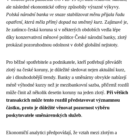
ale následné ekonomické otřesy způsobily výrazné výkyvy.
Polská národní banka ve snaze stabilizovat měnu přijala řadu
opatření, která měla přímý dopad na směnný kurz
. Zajímavé je,
že zatímco česká koruna si v některých obdobích vedla lépe
díky konzervativní měnové politice České národní banky, zlotý
prokázal pozoruhodnou odolnost v době globální nejistoty.
Pro běžné spotřebitele a podnikatele, kteří potřebují převádět
zlotý na české koruny, je důležité sledovat nejen aktuální kurz,
ale i dlouhodobější trendy. Banky a směnárny obvykle nabízejí
méně výhodné kurzy než je mezibankovní sazba, přičemž rozdíl
může činit až několik desetin koruny na jeden zlotý.
Při větších
transakcích může tento rozdíl představovat významnou
částku, proto je důležité věnovat pozornost výběru
poskytovatele směnárenských služeb
.
Ekonomičtí analytici předpovídají, že vztah mezi zlotým a