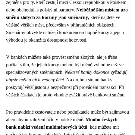
zejména pro ty, kteří cestují mezi Českou republikou a Polskem
nebo obchodují s polskými partnery.
Nejběžnějším místem pro
směnu zlotých za koruny jsou směnárny
, které najdete ve
většině větších měst, především v příhraničních oblastech.
Směnárny obvykle nabízejí konkurenceschopné kurzy a jejich
výhodou je okamžitá dostupnost hotovosti.
V bankách můžete také provést směnu zlotých, ale je třeba
počítat s tím, že jejich kurzy mohou být méně výhodné než ve
specializovaných směnárnách.
Některé banky dokonce vyžadují,
abyste měli u nich vedený účet
. Na druhou stranu banky
poskytují větší jistotu a bezpečnost při provádění transakcí. Při
větších částkách je proto vhodné zvážit právě bankovní směnu.
Pro pravidelné cestovatele nebo podnikatele může být zajímavou
alternativou založení účtu v polské měně.
Mnoho českých
bank nabízí vedení multiměnových účtů
, kde můžete mít
uložené jak koruny, tak zloté. Toto řešení vám umožní provádět