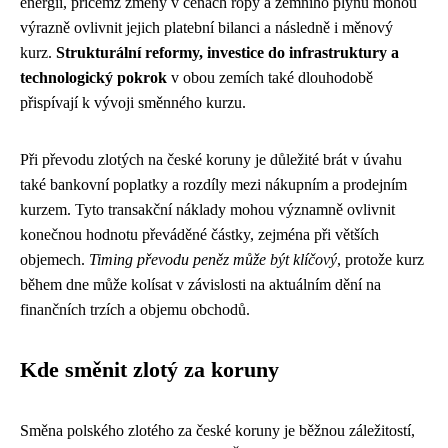
energií, přičemž změny v cenách ropy a zemního plynu mohou
výrazně ovlivnit jejich platební bilanci a následně i měnový
kurz.
Strukturální reformy, investice do infrastruktury a
technologický pokrok
v obou zemích také dlouhodobě
přispívají k vývoji směnného kurzu.
Při převodu zlotých na české koruny je důležité brát v úvahu
také bankovní poplatky a rozdíly mezi nákupním a prodejním
kurzem. Tyto transakční náklady mohou významně ovlivnit
konečnou hodnotu převáděné částky, zejména při větších
objemech.
Timing převodu peněz může být klíčový
, protože kurz
během dne může kolísat v závislosti na aktuálním dění na
finančních trzích a objemu obchodů.
Kde směnit zlotý za koruny
Směna polského zlotého za české koruny je běžnou záležitostí,