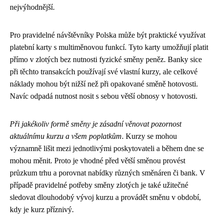
nejvýhodnější.
Pro pravidelné návštěvníky Polska může být praktické využívat
platební karty s multiměnovou funkcí. Tyto karty umožňují platit
přímo v zlotých bez nutnosti fyzické směny peněz. Banky sice
při těchto transakcích používají své vlastní kurzy, ale celkové
náklady mohou být nižší než při opakované směně hotovosti.
Navíc odpadá nutnost nosit s sebou větší obnosy v hotovosti.
Při jakékoliv formě směny je zásadní věnovat pozornost
aktuálnímu kurzu a všem poplatkům
. Kurzy se mohou
významně lišit mezi jednotlivými poskytovateli a během dne se
mohou měnit. Proto je vhodné před větší směnou provést
průzkum trhu a porovnat nabídky různých směnáren či bank. V
případě pravidelné potřeby směny zlotých je také užitečné
sledovat dlouhodobý vývoj kurzu a provádět směnu v období,
kdy je kurz příznivý.