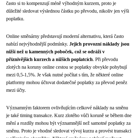
často si to kompenzují méně výhodným kurzem, proto je
důležité sledovat výslednou částku po převodu, nikoliv jen výši
poplatku.
Online směnárny představují moderní alternativu, která často
nabízí nejvýhodnější podmínky.
Jejich provozní náklady jsou
nižší než u kamenných poboček, což se odráží v
příznivějších kurzech a nižších poplatcích
. Při převodu
zlotých na koruny online cestou se poplatky obvykle pohybují
mezi 0,5-1,5%. Je však nutné počítat s tím, že některé online
platformy mohou účtovat dodatečné poplatky za převod peněz
mezi účty.
Významným faktorem ovlivňujícím celkové náklady na směnu
je také timing transakce. Kurz zlotého vůči koruně se během dne
mění a rozdíly mohou být významnější než samotné poplatky za
směnu. Proto je vhodné sledovat vývoj kurzu a provést transakci