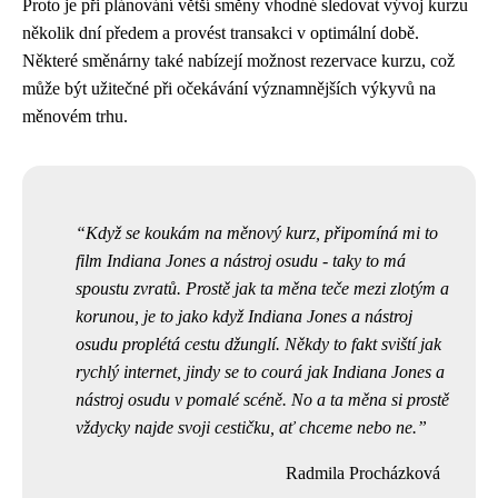
Proto je při plánování větší směny vhodné sledovat vývoj kurzu
několik dní předem a provést transakci v optimální době.
Některé směnárny také nabízejí možnost rezervace kurzu, což
může být užitečné při očekávání významnějších výkyvů na
měnovém trhu.
Když se koukám na měnový kurz, připomíná mi to
film Indiana Jones a nástroj osudu - taky to má
spoustu zvratů. Prostě jak ta měna teče mezi zlotým a
korunou, je to jako když Indiana Jones a nástroj
osudu proplétá cestu džunglí. Někdy to fakt sviští jak
rychlý internet
, jindy se to courá jak Indiana Jones a
nástroj osudu v pomalé scéně. No a ta měna si prostě
vždycky najde svoji cestičku, ať chceme nebo ne.
Radmila Procházková