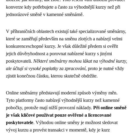
konverze kdy potřebujete a často za výhodnější kurzy než při
jednorázové směně v kamenné směnárně.
V příhraničních oblastech existují také specializované směnárny,
které se zaměřují především na směnu zlotých a nabízejí velmi
konkurenceschopné kurzy. Je však důležité předem si ověřit
jejich důvěryhodnost a porovnat nabízené kurzy s jinými
poskytovateli.
Některé směnárny mohou lákat na výhodné kurzy,
ale účtují si vysoké poplatky za zpracování
, proto je nutné vždy
zjistit konečnou částku, kterou skutečně obdržíte.
Online směnárny představují moderní způsob výměny měn.
Tyto platformy často nabízejí výhodnější kurzy než kamenné
pobočky, protože mají nižší provozní náklady.
Při online směně
je však klíčové používat pouze ověřené a licencované
poskytovatele
. Výhodou online směny je možnost sledovat
vývoj kurzu a provést transakci v momentě, kdy je kurz