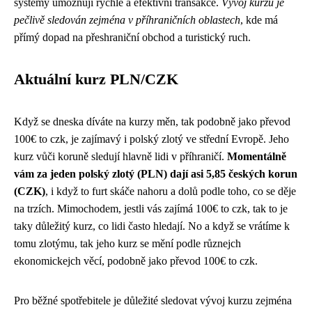
systémy umožňují rychlé a efektivní transakce.
Vývoj kurzu je
pečlivě sledován zejména v příhraničních oblastech
, kde má
přímý dopad na přeshraniční obchod a turistický ruch.
Aktuální kurz PLN/CZK
Když se dneska díváte na kurzy měn, tak podobně jako převod
100€ to czk, je zajímavý i polský zlotý ve střední Evropě. Jeho
kurz vůči koruně sledují hlavně lidi v příhraničí.
Momentálně
vám za jeden polský zlotý (PLN) dají asi 5,85 českých korun
(CZK)
, i když to furt skáče nahoru a dolů podle toho, co se děje
na trzích. Mimochodem, jestli vás zajímá
100€ to czk
, tak to je
taky důležitý kurz, co lidi často hledají. No a když se vrátíme k
tomu zlotýmu, tak jeho kurz se mění podle různejch
ekonomickejch věcí, podobně jako převod 100€ to czk.
Pro běžné spotřebitele je důležité sledovat vývoj kurzu zejména