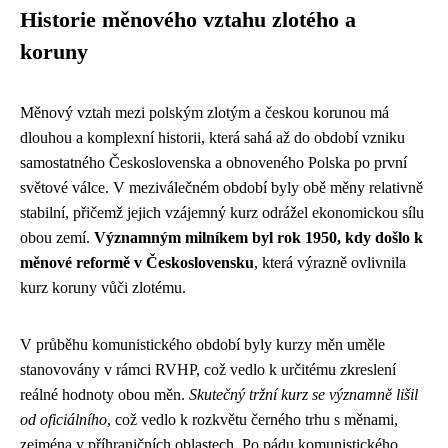
Historie měnového vztahu zlotého a
koruny
Měnový vztah mezi polským zlotým a českou korunou má
dlouhou a komplexní historii, která sahá až do období vzniku
samostatného Československa a obnoveného Polska po první
světové válce. V meziválečném období byly obě měny relativně
stabilní, přičemž jejich vzájemný kurz odrážel ekonomickou sílu
obou zemí.
Významným milníkem byl rok 1950, kdy došlo k
měnové reformě v Československu
, která výrazně ovlivnila
kurz koruny vůči zlotému.
V průběhu komunistického období byly kurzy měn uměle
stanovovány v rámci RVHP, což vedlo k určitému zkreslení
reálné hodnoty obou měn.
Skutečný tržní kurz se významně lišil
od oficiálního
, což vedlo k rozkvětu černého trhu s měnami,
zejména v příhraničních oblastech. Po pádu komunistického