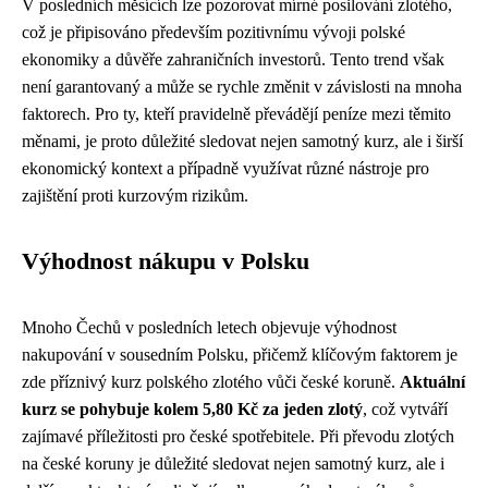
V posledních měsících lze pozorovat mírné posilování zlotého,
což je připisováno především pozitivnímu vývoji polské
ekonomiky a důvěře zahraničních investorů. Tento trend však
není garantovaný a může se rychle změnit v závislosti na mnoha
faktorech. Pro ty, kteří pravidelně převádějí peníze mezi těmito
měnami, je proto důležité sledovat nejen samotný kurz, ale i širší
ekonomický kontext a případně využívat různé nástroje pro
zajištění proti kurzovým rizikům.
Výhodnost nákupu v Polsku
Mnoho Čechů v posledních letech objevuje výhodnost
nakupování v sousedním Polsku, přičemž klíčovým faktorem je
zde příznivý kurz polského zlotého vůči české koruně.
Aktuální
kurz se pohybuje kolem 5,80 Kč za jeden zlotý
, což vytváří
zajímavé příležitosti pro české spotřebitele. Při převodu zlotých
na české koruny je důležité sledovat nejen samotný kurz, ale i