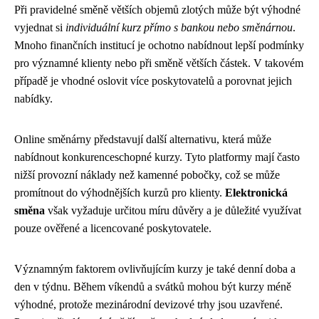
Při pravidelné směně větších objemů zlotých může být výhodné
vyjednat si
individuální kurz přímo s bankou nebo směnárnou
.
Mnoho finančních institucí je ochotno nabídnout lepší podmínky
pro významné klienty nebo při směně větších částek. V takovém
případě je vhodné oslovit více poskytovatelů a porovnat jejich
nabídky.
Online směnárny představují další alternativu, která může
nabídnout konkurenceschopné kurzy. Tyto platformy mají často
nižší provozní náklady než kamenné pobočky, což se může
promítnout do výhodnějších kurzů pro klienty.
Elektronická
směna
však vyžaduje určitou míru důvěry a je důležité využívat
pouze ověřené a licencované poskytovatele.
Významným faktorem ovlivňujícím kurzy je také denní doba a
den v týdnu. Během víkendů a svátků mohou být kurzy méně
výhodné, protože mezinárodní devizové trhy jsou uzavřené.