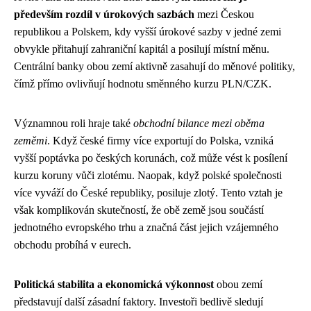
především rozdíl v úrokových sazbách
mezi Českou
republikou a Polskem, kdy vyšší úrokové sazby v jedné zemi
obvykle přitahují zahraniční kapitál a posilují místní měnu.
Centrální banky obou zemí aktivně zasahují do měnové politiky,
čímž přímo ovlivňují hodnotu směnného kurzu PLN/CZK.
Významnou roli hraje také
obchodní bilance mezi oběma
zeměmi
. Když české firmy více exportují do Polska, vzniká
vyšší poptávka po českých korunách, což může vést k posílení
kurzu koruny vůči zlotému. Naopak, když polské společnosti
více vyváží do České republiky, posiluje zlotý. Tento vztah je
však komplikován skutečností, že obě země jsou součástí
jednotného evropského trhu a značná část jejich vzájemného
obchodu probíhá v eurech.
Politická stabilita a ekonomická výkonnost
obou zemí
představují další zásadní faktory. Investoři bedlivě sledují