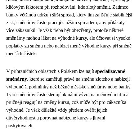
klíčovým faktorem při rozhodování, kde zlotý směnit. Zatímco
banky většinou udržují širší spread, který jim zajišťuje stabilnější
zisk, směnárny často pracují s užším spreadem, aby přilákaly
více zákazníků. Je však třeba být obezřetný, protože některé
směnárny mohou lákat na výhodné kurzy, ale účtovat si vysoké
poplatky za směnu nebo nabízet méně výhodné kurzy při směně
menších částek.
V příhraničních oblastech s Polskem lze najít
specializované
směnárny
, které se zaměřují právě na směnu zlotého a nabízejí
výhodnější podmínky než běžné městské směnárny nebo banky.
Tyto směnárny často sledují aktuální vývoj na měnovém trhu a
pružněji reagují na změny kurzu, což může být pro zákazníka
výhodné. Je však důležité vždy předem ověřit jejich
důvěryhodnost a porovnat nabízené kurzy s jinými
poskytovateli.