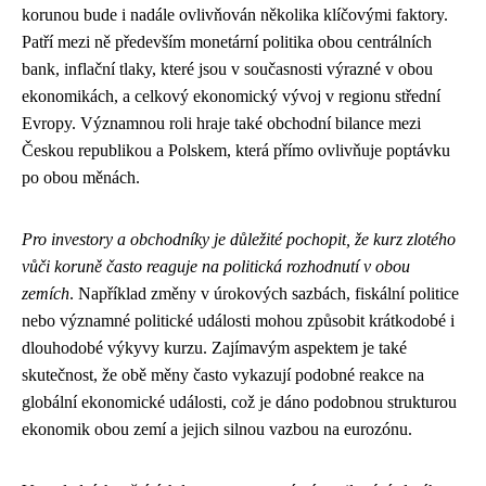
korunou bude i nadále ovlivňován několika klíčovými faktory.
Patří mezi ně především monetární politika obou centrálních
bank, inflační tlaky, které jsou v současnosti výrazné v obou
ekonomikách, a celkový ekonomický vývoj v regionu střední
Evropy. Významnou roli hraje také obchodní bilance mezi
Českou republikou a Polskem, která přímo ovlivňuje poptávku
po obou měnách.
Pro investory a obchodníky je důležité pochopit, že kurz zlotého
vůči koruně často reaguje na politická rozhodnutí v obou
zemích
. Například změny v úrokových sazbách, fiskální politice
nebo významné politické události mohou způsobit krátkodobé i
dlouhodobé výkyvy kurzu. Zajímavým aspektem je také
skutečnost, že obě měny často vykazují podobné reakce na
globální ekonomické události, což je dáno podobnou strukturou
ekonomik obou zemí a jejich silnou vazbou na eurozónu.