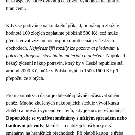
další aspekty, které ovlivňují celkovou výhodnost nákupů za
hranicemi.
Když se podíváme na konkrétní příklad, při nákupu zboží v
hodnotě 100 zlotých zaplatíme přibližně 580 Kč, což může
představovat významnou úsporu oproti cenám v českých
obchodech.
Nejvýraznější rozdíly lze pozorovat především u
potravin, drogerie, stavebního materiálu a oblečení
. Například
běžný týdenní nákup potravin, který by v České republice stál
around 2000 Kč, může v Polsku vyjít na 1500-1600 Kč při
přepočtu ze zlotých.
Pro maximalizaci úspor je důležité správně načasovat směnu
peněz. Mnoho zkušených nakupujících sleduje vývoj kurzu
zlotého a provádí výměnu ve chvíli, kdy je kurz nejvýhodnější.
Doporučuje se využívat směnárny s nízkým spreadem nebo
bankovní převody
, které často nabízejí lepší kurzy než
směnárny na hraničních přechodech. Při platbě kartou je třeba