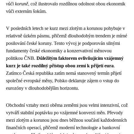
vůči koruně
, což ilustrovalo rozdílnou odolnost obou ekonomik
vůči externím šokům.
V posledních letech se kurz mezi zlotým a korunou pohybuje v
relativně úzkém pásmu, přičemž dlouhodobým trendem je mírné
posilování české koruny. Tento vývoj je podporován silnými
fundamenty české ekonomiky a konzervativní měnovou
politikou ČNB.
Důležitým faktorem ovlivňujícím vzájemný
kurz je také rozdílný přístup obou zemí k přijetí eura
.
Zatímco Česká republika zatím nemá stanovený termín přijetí
společné evropské měny, Polsko deklaruje zájem o vstup do
eurozóny v dlouhodobějším horizontu.
Obchodní vztahy mezi oběma zeměmi jsou velmi intenzivní, což
vytváří stabilní poptávku po vzájemné konverzi měn. Převody
mezi zlotým a korunou jsou dnes běžnou součástí každodenních
finančních operací, přičemž moderní technologie a bankovní