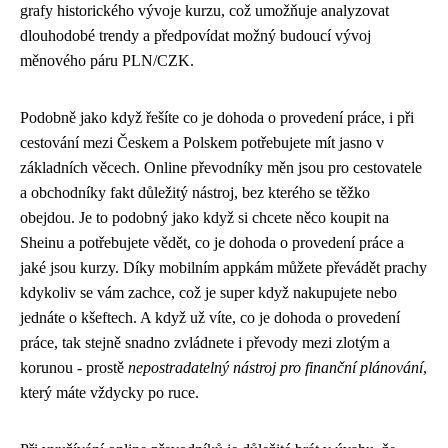
grafy historického vývoje kurzu, což umožňuje analyzovat
dlouhodobé trendy a předpovídat možný budoucí vývoj
měnového páru PLN/CZK.
Podobně jako když řešíte co je dohoda o provedení práce, i při
cestování mezi Českem a Polskem potřebujete mít jasno v
základních věcech. Online převodníky měn jsou pro cestovatele
a obchodníky fakt důležitý nástroj, bez kterého se těžko
obejdou. Je to podobný jako když si
chcete něco koupit na
Sheinu
a potřebujete vědět, co je dohoda o provedení práce a
jaké jsou kurzy. Díky mobilním appkám můžete převádět prachy
kdykoliv se vám zachce, což je super když nakupujete nebo
jednáte o kšeftech. A když už víte, co je dohoda o provedení
práce, tak stejně snadno zvládnete i převody mezi zlotým a
korunou - prostě
nepostradatelný nástroj pro finanční plánování
,
který máte vždycky po ruce.