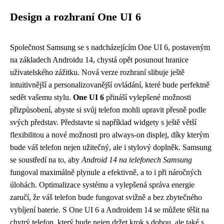
Design a rozhraní One UI 6
Společnost Samsung se s nadcházejícím One UI 6, postaveným
na základech Androidu 14, chystá opět posunout hranice
uživatelského zážitku. Nová verze rozhraní slibuje ještě
intuitivnější a personalizovanější ovládání, které bude perfektně
sedět vašemu stylu.
One UI 6
přináší vylepšené možnosti
přizpůsobení, abyste si svůj telefon mohli upravit přesně podle
svých představ. Představte si například widgety s ještě větší
flexibilitou a nové možnosti pro always-on displej, díky kterým
bude váš telefon nejen užitečný, ale i stylový doplněk. Samsung
se soustředí na to, aby
Android 14 na telefonech Samsung
fungoval maximálně plynule a efektivně, a to i při náročných
úlohách. Optimalizace systému a vylepšená správa energie
zaručí, že váš telefon bude fungovat svižně a bez zbytečného
vybíjení baterie. S One UI 6 a Androidem 14 se můžete těšit na
chytrý telefon, který bude nejen držet krok s dobou, ale také s