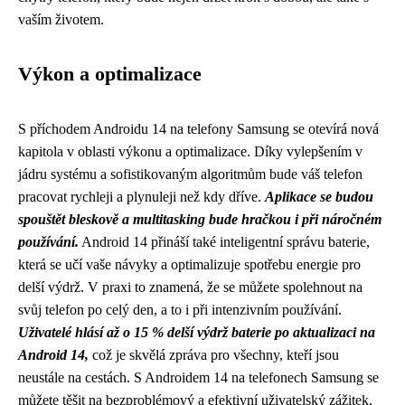
vaším životem.
Výkon a optimalizace
S příchodem Androidu 14 na telefony Samsung se otevírá nová
kapitola v oblasti výkonu a optimalizace. Díky vylepšením v
jádru systému a sofistikovaným algoritmům bude váš telefon
pracovat rychleji a plynuleji než kdy dříve.
Aplikace se budou
spouštět bleskově a multitasking bude hračkou i při náročném
používání.
Android 14 přináší také inteligentní správu baterie,
která se učí vaše návyky a optimalizuje spotřebu energie pro
delší výdrž. V praxi to znamená, že se můžete spolehnout na
svůj telefon po celý den, a to i při intenzivním používání.
Uživatelé hlásí až o 15 % delší výdrž baterie po aktualizaci na
Android 14,
což je skvělá zpráva pro všechny, kteří jsou
neustále na cestách. S Androidem 14 na telefonech Samsung se
můžete těšit na bezproblémový a efektivní uživatelský zážitek.