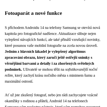
Fotoaparát a nové funkce
S příchodem Androidu 14 na telefony Samsung se otevírá nová
kapitola pro fotografické nadšence. Aktualizace slibuje nejen
vylepšení stávajících funkcí, ale také přináší vzrušující novinky,
které posunou vaše mobilní fotografie na zcela novou úroveň.
Jedním z hlavních lákadel je vylepšený algoritmus
zpracování obrazu, který zaručí ještě ostřejší snímky s
věrnějšími barvami a detaily i za zhoršených světelných
podmínek.
Uživatelé se mohou těšit na
sofistikovanější noční
režim,
který zachytí krásu nočního města s minimem šumu a
maximální ostrostí.
Ať už jste zkušený fotograf, nebo jen rádi zachycujete vzácné
okamžiky s rodinou a přáteli, Android 14 na telefonech
Samsung vám poskytne nástroje, které vám pomohou posunout