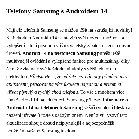
Telefony Samsung s Androidem 14
Majitelé telefonů Samsung se můžou těšit na vzrušující novinky!
S příchodem Androidu 14 se otevírá svět nových možností a
vylepšení, která posunou váš uživatelský zážitek na zcela novou
úroveň.
Android 14 na telefonech Samsung
přináší ještě
intuitivnější ovládání a vylepšené funkce pro multitasking, díky
čemuž zvládnete své každodenní úkoly s větší lehkostí a
efektivitou.
Představte si, že můžete bez námahy přepínat mezi
aplikacemi, pracovat na více úkolech najednou a přitom si
užívat plynulý a rychlý chod telefonu.
To vše a mnohem více
vám Android 14 na telefonech Samsung přinese.
Informace o
Androidu 14 na telefonech Samsung
se šíří rychlostí blesku a
nadšení uživatelů roste s každým dnem. Není divu, vždyť tato
aktualizace slibuje dosud nejplynulejší a nejbezpečnější
používání vašeho Samsung telefonu.