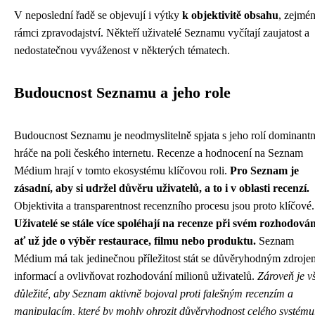
V neposlední řadě se objevují i výtky
k objektivitě obsahu
, zejmé
rámci zpravodajství. Někteří uživatelé Seznamu vyčítají zaujatost a
nedostatečnou vyváženost v některých tématech.
Budoucnost Seznamu a jeho role
Budoucnost Seznamu je neodmyslitelně spjata s jeho rolí dominant
hráče na poli českého internetu. Recenze a hodnocení na Seznam
Médium hrají v tomto ekosystému klíčovou roli.
Pro Seznam je
zásadní, aby si udržel důvěru uživatelů, a to i v oblasti recenzí.
Objektivita a transparentnost recenzního procesu jsou proto klíčové.
Uživatelé se stále více spoléhají na recenze při svém rozhodován
ať už jde o výběr restaurace, filmu nebo produktu.
Seznam
Médium má tak jedinečnou příležitost stát se důvěryhodným zdroje
informací a ovlivňovat rozhodování milionů uživatelů.
Zároveň je v
důležité, aby Seznam aktivně bojoval proti falešným recenzím a
manipulacím, které by mohly ohrozit důvěryhodnost celého systému