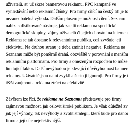
uživatelů, ať už skrze bannerovou reklamu, PPC kampaně ve
vyhledávání nebo reklamní články. Pro firmy cílící na český trh je t
nezanedbatelná výhoda. Dalším plusem je možnost cílení. Seznam
nabízí sofistikované nástroje, jak zacílit reklamu na specifické
demografické skupiny, zájmy uživatelů či jejich chování na internet
Reklama se tak dostane k relevantnímu publiku, což zvyšuje její
efektivitu. Na druhou stranu je třeba zmínit i negativa. Reklama na
Seznamu může být poměrně drahá, obzvláště v porovnání s menším
reklamními platformami. Pro firmy s omezeným rozpočtem to může
limitující faktor. Další nevýhodou je klesající důvěryhodnost banne
reklamy. Uživatelé jsou na ni zvyklí a často ji ignorují. Pro firmy je 
těžší zaujmout a reklama ztrácí na efektivitě.
Závěrem lze říci, že
reklama na Seznamu
představuje pro firmy
zajímavou možnost, jak oslovit široké publikum. Je však důležité zv
jak její výhody, tak nevýhody a zvolit strategii, která bude pro dano
firmu a její cíle nejefektivnější.