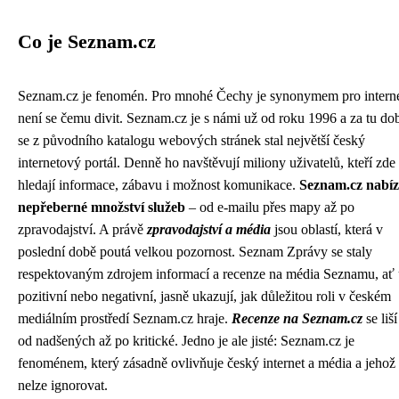
Co je Seznam.cz
Seznam.cz je fenomén. Pro mnohé Čechy je synonymem pro interne
není se čemu divit. Seznam.cz je s námi už od roku 1996 a za tu do
se z původního katalogu webových stránek stal největší český
internetový portál. Denně ho navštěvují miliony uživatelů, kteří zde
hledají informace, zábavu i možnost komunikace.
Seznam.cz nabíz
nepřeberné množství služeb
– od e-mailu přes mapy až po
zpravodajství. A právě
zpravodajství a média
jsou oblastí, která v
poslední době poutá velkou pozornost. Seznam Zprávy se staly
respektovaným zdrojem informací a recenze na média Seznamu, ať
pozitivní nebo negativní, jasně ukazují, jak důležitou roli v českém
mediálním prostředí Seznam.cz hraje.
Recenze na Seznam.cz
se liší
od nadšených až po kritické. Jedno je ale jisté: Seznam.cz je
fenoménem, který zásadně ovlivňuje český internet a média a jehož 
nelze ignorovat.