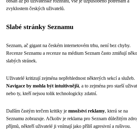
obsah až po uživatelské rozhraní, vše je uzpůsobeno potřebám a
zvyklostem českých uživatelů.
Slabé stránky Seznamu
Seznam, ač gigant na českém internetovém trhu, není bez chyby.
Recenze Seznamu a recenze na médium Seznam často zmiňují něko
slabých stránek.
Uživatelé kritizují zejména nepřehlednost některých sekcí a služeb.
Navigace by mohla být intuitivnější
, a to zejména pro starší uživa
nebo ty, kteří nejsou tolik technologicky zdatní.
Dalším častým terčem kritiky je
množství reklamy
, která se na
Seznamu zobrazuje. Ačkoliv je reklama pro Seznam důležitým zdr
příjmů, někteří uživatelé ji vnímají jako příliš agresivní a rušivou.