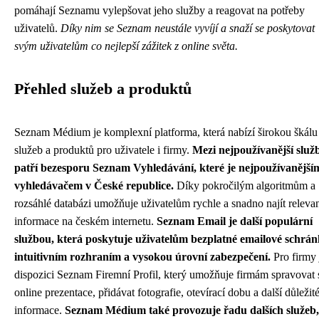
pomáhají Seznamu vylepšovat jeho služby a reagovat na potřeby
uživatelů.
Díky nim se Seznam neustále vyvíjí a snaží se poskytovat
svým uživatelům co nejlepší zážitek z online světa.
Přehled služeb a produktů
Seznam Médium je komplexní platforma, která nabízí širokou škálu
služeb a produktů pro uživatele i firmy.
Mezi nejpoužívanější služ
patří bezesporu Seznam Vyhledávání, které je nejpoužívanější
vyhledávačem v České republice.
Díky pokročilým algoritmům a
rozsáhlé databázi umožňuje uživatelům rychle a snadno najít relevan
informace na českém internetu.
Seznam Email je další populární
službou, která poskytuje uživatelům bezplatné emailové schrán
intuitivním rozhraním a vysokou úrovní zabezpečení.
Pro firmy 
dispozici Seznam Firemní Profil, který umožňuje firmám spravovat 
online prezentace, přidávat fotografie, otevírací dobu a další důležit
informace.
Seznam Médium také provozuje řadu dalších služeb,