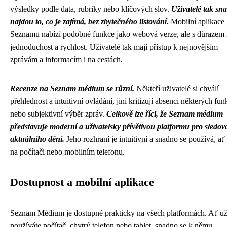
výsledky podle data, rubriky nebo klíčových slov.
Uživatelé tak sn
najdou to, co je zajímá, bez zbytečného listování.
Mobilní aplikace
Seznamu nabízí podobné funkce jako webová verze, ale s důrazem
jednoduchost a rychlost. Uživatelé tak mají přístup k nejnovějším
zprávám a informacím i na cestách.
Recenze na Seznam médium se různí.
Někteří uživatelé si chválí
přehlednost a intuitivní ovládání, jiní kritizují absenci některých fun
nebo subjektivní výběr zpráv.
Celkově lze říci, že Seznam médium
představuje moderní a uživatelsky přívětivou platformu pro sledov
aktuálního dění.
Jeho rozhraní je intuitivní a snadno se používá, ať
na počítači nebo mobilním telefonu.
Dostupnost a mobilní aplikace
Seznam Médium je dostupné prakticky na všech platformách. Ať u
používáte počítač, chytrý telefon nebo tablet, snadno se k němu