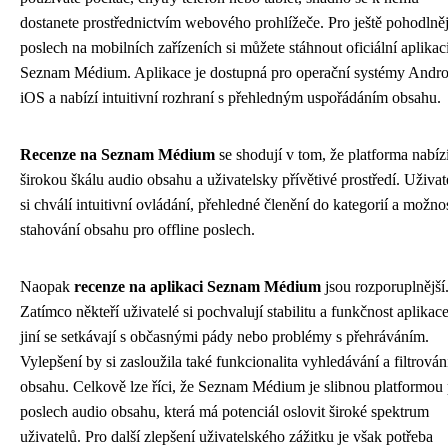
dostanete prostřednictvím webového prohlížeče. Pro ještě pohodlněj
poslech na mobilních zařízeních si můžete stáhnout oficiální aplikac
Seznam Médium. Aplikace je dostupná pro operační systémy Andro
iOS a nabízí intuitivní rozhraní s přehledným uspořádáním obsahu.
Recenze na Seznam Médium
se shodují v tom, že platforma nabíz
širokou škálu audio obsahu a uživatelsky přívětivé prostředí. Uživat
si chválí intuitivní ovládání, přehledné členění do kategorií a možno
stahování obsahu pro offline poslech.
Naopak
recenze na aplikaci Seznam Médium
jsou rozporuplnější
Zatímco někteří uživatelé si pochvalují stabilitu a funkčnost aplikace
jiní se setkávají s občasnými pády nebo problémy s přehráváním.
Vylepšení by si zasloužila také funkcionalita vyhledávání a filtrován
obsahu. Celkově lze říci, že Seznam Médium je slibnou platformou
poslech audio obsahu, která má potenciál oslovit široké spektrum
uživatelů. Pro další zlepšení uživatelského zážitku je však potřeba