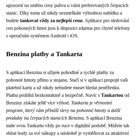
upozorní na změnu ceny paliva u vámi preferovaných čerpacích
stanic. Díky tomu už nikdy nezmeškáte výhodnou nabídku a
budete
tankovat vždy za nejlepší cenu
. Aplikace pro sledování
cen pohonných hmot jsou k dispozici zdarma pro chytré telefony
s operačním systémem Android i iOS.
Benzina platby a Tankarta
S aplikací Benzina si užijete pohodlné a rychlé platby za
pohonné hmoty přímo u stojanu. Stačí si v aplikaci propojit vaši
platební kartu a už nikdy nebudete muset hledat peněženku.
Platba probíhá bezkontaktně a bezpečně. Navíc s
Tankartou
od
Benziny získáte ještě více výhod.
Tankarta je věrnostní
program, který vám přináší slevy na pohonné hmoty a další
produkty na čerpacích stanicích Benzina.
S aplikací Benzina
máte svou Tankartu vždy po ruce v digitální podobě. Můžete tak
sbírat body za své nákupy a následně je vyměňovat za atraktivní