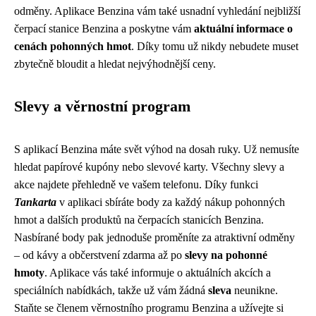
odměny. Aplikace Benzina vám také usnadní vyhledání nejbližší
čerpací stanice Benzina a poskytne vám
aktuální informace o
cenách pohonných hmot
. Díky tomu už nikdy nebudete muset
zbytečně bloudit a hledat nejvýhodnější ceny.
Slevy a věrnostní program
S aplikací Benzina máte svět výhod na dosah ruky. Už nemusíte
hledat papírové kupóny nebo slevové karty. Všechny slevy a
akce najdete přehledně ve vašem telefonu. Díky funkci
Tankarta
v aplikaci sbíráte body za každý nákup pohonných
hmot a dalších produktů na čerpacích stanicích Benzina.
Nasbírané body pak jednoduše proměníte za atraktivní odměny
– od kávy a občerstvení zdarma až po
slevy na pohonné
hmoty
. Aplikace vás také informuje o aktuálních akcích a
speciálních nabídkách, takže už vám žádná
sleva
neunikne.
Staňte se členem věrnostního programu Benzina a užívejte si