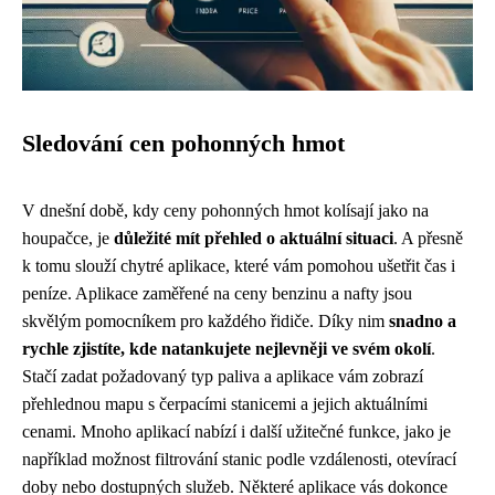
Sledování cen pohonných hmot
V dnešní době, kdy ceny pohonných hmot kolísají jako na
houpačce, je
důležité mít přehled o aktuální situaci
. A přesně
k tomu slouží chytré aplikace, které vám pomohou ušetřit čas i
peníze. Aplikace zaměřené na ceny benzinu a nafty jsou
skvělým pomocníkem pro každého řidiče. Díky nim
snadno a
rychle zjistíte, kde natankujete nejlevněji ve svém okolí
.
Stačí zadat požadovaný typ paliva a aplikace vám zobrazí
přehlednou mapu s čerpacími stanicemi a jejich aktuálními
cenami. Mnoho aplikací nabízí i další užitečné funkce, jako je
například možnost filtrování stanic podle vzdálenosti, otevírací
doby nebo dostupných služeb. Některé aplikace vás dokonce