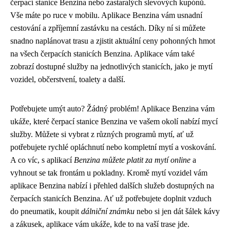
čerpací stanice Benzina nebo zastaralých slevových kupónů.
Vše máte po ruce v mobilu. Aplikace Benzina vám usnadní
cestování a zpříjemní zastávku na cestách. Díky ní si můžete
snadno naplánovat trasu a zjistit aktuální ceny pohonných hmot
na všech čerpacích stanicích Benzina. Aplikace vám také
zobrazí dostupné služby na jednotlivých stanicích, jako je mytí
vozidel, občerstvení, toalety a další.
Potřebujete umýt auto? Žádný problém! Aplikace Benzina vám
ukáže, které čerpací stanice Benzina ve vašem okolí nabízí mycí
služby. Můžete si vybrat z různých programů mytí, ať už
potřebujete rychlé opláchnutí nebo kompletní mytí a voskování.
A co víc, s aplikací
Benzina můžete platit za mytí online
a
vyhnout se tak frontám u pokladny. Kromě mytí vozidel vám
aplikace Benzina nabízí i přehled dalších služeb dostupných na
čerpacích stanicích Benzina. Ať už potřebujete doplnit vzduch
do pneumatik, koupit
dálniční známku
nebo si jen dát šálek kávy
a zákusek, aplikace vám ukáže, kde to na vaší trase jde.