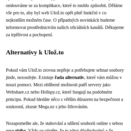
omlouváme se za komplikace, které to mohlo způsobit. Děláme
vše pro to, aby byl web Ulož.to opět plně funkční v co
nejkratším možném čase. O případných novinkách budeme
informovat prostřednictvím našich oficiálních kanálů. Děkujeme
za trpělivost a pochopení.
Alternativy k Ulož.to
Pokud vám Ulož.to zrovna nepřeje a potřebujete sehnat soubory
jinde, nezoufejte. Existuje
řada alternativ
, které vám můžou v
nouzi pomoct. Mezi oblíbené možnosti patří servery jako
Webshare.cz nebo Hellspy.cz, které fungují na podobném
principu. Pokud hledáte něco s větším důrazem na bezpečnost a
soukromí, zkuste Mega.nz s jeho šifrováním.
Nezapomeňte ale, že stahování a sdílení souborů online s sebou
nese
rizika
. Vždy se ujistěte, že je zdroj důvěryhodný a že