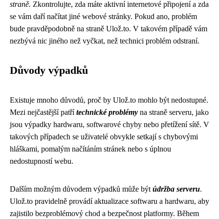
straně.
Zkontrolujte, zda máte aktivní internetové připojení a zda
se vám daří načítat jiné webové stránky. Pokud ano, problém
bude pravděpodobně na straně Ulož.to. V takovém případě vám
nezbývá nic jiného než vyčkat, než technici problém odstraní.
Důvody výpadků
Existuje mnoho důvodů, proč by Ulož.to mohlo být nedostupné.
Mezi nejčastější patří
technické problémy
na straně serveru, jako
jsou výpadky hardwaru, softwarové chyby nebo přetížení sítě. V
takových případech se uživatelé obvykle setkají s chybovými
hláškami, pomalým načítáním stránek nebo s úplnou
nedostupností webu.
Dalším možným důvodem výpadků může být
údržba serveru
.
Ulož.to pravidelně provádí aktualizace softwaru a hardwaru, aby
zajistilo bezproblémový chod a bezpečnost platformy. Během