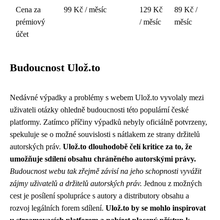
Cena za
99 Kč / měsíc
129 Kč
89 Kč /
prémiový
/ měsíc
měsíc
účet
Budoucnost Ulož.to
Nedávné výpadky a problémy s webem Ulož.to vyvolaly mezi
uživateli otázky ohledně budoucnosti této populární české
platformy. Zatímco příčiny výpadků nebyly oficiálně potvrzeny,
spekuluje se o možné souvislosti s nátlakem ze strany držitelů
autorských práv.
Ulož.to dlouhodobě čelí kritice za to, že
umožňuje sdílení obsahu chráněného autorskými právy.
Budoucnost webu tak zřejmě závisí na jeho schopnosti vyvážit
zájmy uživatelů a držitelů autorských práv.
Jednou z možných
cest je posílení spolupráce s autory a distributory obsahu a
rozvoj legálních forem sdílení.
Ulož.to by se mohlo inspirovat