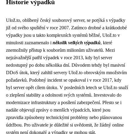
Historie výpadků
Ulož.to, oblíbený český souborový server, se potýká s výpadky
již od svého spuštění v roce 2007. Zatímco drobné a krátkodobé
výpadky jsou u takto komplexních systémů běžné, Ulož.to v
minulosti zaznamenalo i
několik velkých výpadků
, které
znemožnily přístup k souborům milionům uživatelů. Mezi
nejzávažnější patřil výpadek v roce 2013, kdy byl server
nedostupný po dobu několika dní. Důvodem tehdy byl masivní
DDoS útok, který zahltil servery Ulož.to obrovským množstvím
požadavků. Podobný incident se opakoval i v roce 2017, kdy
byl server opět cílem útoku. V posledních letech se Ulož.to snaží
o zlepšení stability a odolnosti svých systémů. Investovalo do
modernizace infrastruktury a posílení zabezpečení. Přesto se i
nadále objevují zprávy o menších výpadcích, které jsou
zpravidla způsobeny technickými problémy nebo plánovanou
údržbou. Pro uživatele je důležité si uvědomit, že žádný online
systém není dokonalý a výpadky se mohou stát.