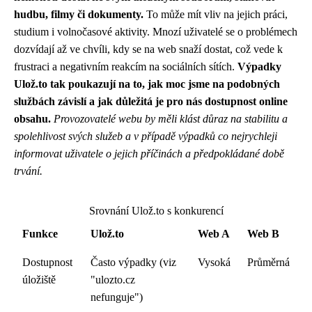
hudbu, filmy či dokumenty.
To může mít vliv na jejich práci,
studium i volnočasové aktivity. Mnozí uživatelé se o problémech
dozvídají až ve chvíli, kdy se na web snaží dostat, což vede k
frustraci a negativním reakcím na sociálních sítích.
Výpadky
Ulož.to tak poukazují na to, jak moc jsme na podobných
službách závislí a jak důležitá je pro nás dostupnost online
obsahu.
Provozovatelé webu by měli klást důraz na stabilitu a
spolehlivost svých služeb a v případě výpadků co nejrychleji
informovat uživatele o jejich příčinách a předpokládané době
trvání.
Srovnání Ulož.to s konkurencí
Funkce
Ulož.to
Web A
Web B
Dostupnost
Často výpadky (viz
Vysoká
Průměrná
úložiště
"ulozto.cz
nefunguje")