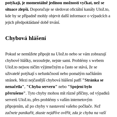
potýkají, je momentálně jedinou možností vyčkat, než se
situace zlepší.
Doporučuje se sledovat oficiální kanály Ulož.to,
kde by se případně mohly objevit další informace o výpadcích a
jejich předpokládané době trvání.
Chybová hlášení
Pokud se nemůžete připojit na Ulož.to nebo se vám zobrazují
chybové hlášky, nezoufejte, nejste sami. Problémy s webem
Ulož.to nejsou ničím výjimečným a často se stává, že se
uživatelé potýkají s nefunkčností nebo pomalým načítáním
stránek. Mezi nejčastější chybová hlášení patří
"Stránka se
nenačetla"
,
"Chyba serveru"
nebo
"Spojení bylo
přerušeno"
. Tyto chyby mohou mít různé příčiny, od výpadků
serverů Ulož.to, přes problémy s vaším internetovým
připojením, až po chyby v nastavení vašeho počítače.
Než
začnete panikařit, zkuste nejdříve ověřit, zda je chyba na vaší