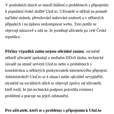
V posledních dnech se množí hlášení o problémech s připojením
k populární české službě Ulož.to. Uživatelé si stěžují na pomalé
načítání stránek, přerušování stahování souborů a v některých
případech i na úplnou nedostupnost webu. Tyto potíže se
objevují nárazově a zdá se, že postihují uživatele po celé České
republice.
Příčiny výpadků zatím nejsou oficiálně známy
, nicméně
někteří uživatelé spekulují o možném DDoS útoku, technické
závadě na straně serverů Ulož.to nebo o problémech s
konektivitou u některých poskytovatelů internetového připojení.
Administrátoři Ulož.to se k situaci zatím oficiálně nevyjádřili
,
nicméně na sociálních sítích se objevují zprávy od uživatelů,
kteří tvrdí, že jim technická podpora potvrdila existenci
problémů a pracuje na jejich odstranění.
Pro uživatele, kteří se s problémy s připojením k Ulož.to