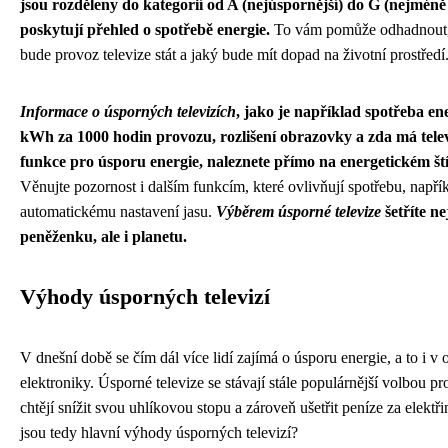
jsou rozděleny do kategorií od A (nejúspornější) do G (nejméně
poskytují přehled o spotřebě energie.
To vám pomůže odhadnout, 
bude provoz televize stát a jaký bude mít dopad na životní prostředí
Informace o úsporných televizích
, jako je například spotřeba en
kWh za 1000 hodin provozu, rozlišení obrazovky a zda má tele
funkce pro úsporu energie, naleznete přímo na energetickém št
Věnujte pozornost i dalším funkcím, které ovlivňují spotřebu, napří
automatickému nastavení jasu.
Výběrem úsporné televize
šetříte n
peněženku, ale i planetu.
Výhody úsporných televizí
V dnešní době se čím dál více lidí zajímá o úsporu energie, a to i v o
elektroniky. Úsporné televize se stávají stále populárnější volbou pro 
chtějí snížit svou uhlíkovou stopu a zároveň ušetřit peníze za elektři
jsou tedy hlavní výhody úsporných televizí?