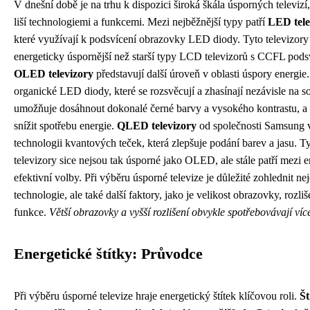
V dnešní době je na trhu k dispozici široká škála úsporných televizí,
liší technologiemi a funkcemi. Mezi nejběžnější typy patří
LED tele
které využívají k podsvícení obrazovky LED diody. Tyto televizory
energeticky úspornější než starší typy LCD televizorů s CCFL pods
OLED televizory
představují další úroveň v oblasti úspory energie
organické LED diody, které se rozsvěcují a zhasínají nezávisle na s
umožňuje dosáhnout dokonalé černé barvy a vysokého kontrastu, a
snížit spotřebu energie.
QLED televizory
od společnosti Samsung v
technologii kvantových teček, která zlepšuje podání barev a jasu. T
televizory sice nejsou tak úsporné jako OLED, ale stále patří mezi 
efektivní volby. Při výběru úsporné televize je důležité zohlednit ne
technologie, ale také další faktory, jako je velikost obrazovky, rozliš
funkce.
Větší obrazovky a vyšší rozlišení obvykle spotřebovávají víc
Energetické štítky: Průvodce
Při výběru úsporné televize hraje energetický štítek klíčovou roli.
Št