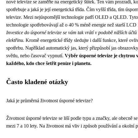
nové televize se zaměřte na energetický štítek. Ten vám prozradí, ko
spotřebuje a jaká je její energetická třída. Čím vyšší třída, tím úsporn
televize. Mezi nejúspornější technologie patří OLED a QLED. Tyto
technologie spotřebovávají až o 40 % méně energie než starší LCD
Investice do úsporné televize se vám tak vrátí v podobě nižších účtů
elektřinu.
Kromě energetické třídy sledujte i další funkce, které ovli
spotřebu. Například automatický jas, který přizpůsobí jas obrazov
světlu, nebo časovač vypnutí.
Výběr úsporné televize je chytrou 
každého, kdo chce šetřit peníze i planetu.
Často kladené otázky
Jaká je průměrná životnost úsporné televize?
Životnost úsporné televize se liší podle typu a značky, ale obecně s
mezi 7 a 10 lety. Na životnost má vliv i způsob používání a okolní p