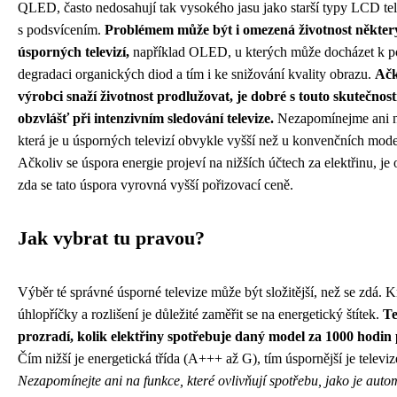
QLED, často nedosahují tak vysokého jasu jako starší typy LCD tel
s podsvícením.
Problémem může být i omezená životnost někter
úsporných televizí,
například OLED, u kterých může docházet k p
degradaci organických diod a tím i ke snižování kvality obrazu.
Ačk
výrobci snaží životnost prodlužovat, je dobré s touto skutečností
obzvlášť při intenzivním sledování televize.
Nezapomínejme ani n
která je u úsporných televizí obvykle vyšší než u konvenčních mode
Ačkoliv se úspora energie projeví na nižších účtech za elektřinu, je
zda se tato úspora vyrovná vyšší pořizovací ceně.
Jak vybrat tu pravou?
Výběr té správné úsporné televize může být složitější, než se zdá. 
úhlopříčky a rozlišení je důležité zaměřit se na energetický štítek.
T
prozradí, kolik elektřiny spotřebuje daný model za 1000 hodin
Čím nižší je energetická třída (A+++ až G), tím úspornější je televiz
Nezapomínejte ani na funkce, které ovlivňují spotřebu, jako je auto