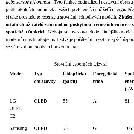
nebo senzor přítomnosti.
Tyto funkce optimalizují nastavení obrazu
podle okolních podmínek a vašich preferencí, čímž šetří energii. P
si také prostudujte recenze a srovnání jednotlivých modelů.
Zkušeno
ostatních uživatelů vám mohou poskytnout cenné informace o 
spotřebě a funkcích.
Nebojte se investovat do kvalitnějšího model
moderními technologiemi. I když je počáteční investice vyšší, úspor
se vám v dlouhodobém horizontu vrátí.
Srovnání úsporných televizí
Model
Typ
Úhlopříčka
Energetická
Spot
obrazovky
(palců)
třída
ener
(kW
LG
OLED
55
A
81
OLED
C2
Samsung
QLED
55
G
106