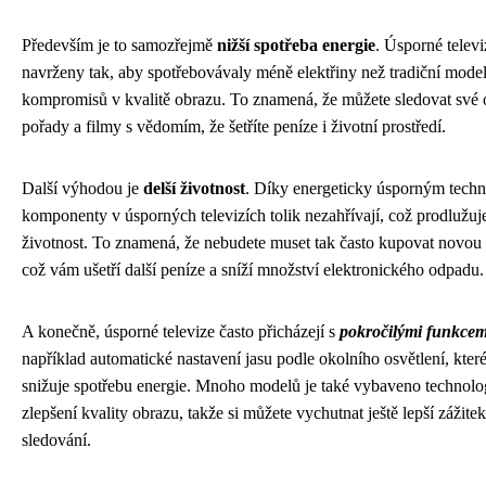
Především je to samozřejmě
nižší spotřeba energie
. Úsporné televi
navrženy tak, aby spotřebovávaly méně elektřiny než tradiční model
kompromisů v kvalitě obrazu. To znamená, že můžete sledovat své 
pořady a filmy s vědomím, že šetříte peníze i životní prostředí.
Další výhodou je
delší životnost
. Díky energeticky úsporným techn
komponenty v úsporných televizích tolik nezahřívají, což prodlužuje
životnost. To znamená, že nebudete muset tak často kupovat novou t
což vám ušetří další peníze a sníží množství elektronického odpadu.
A konečně, úsporné televize často přicházejí s
pokročilými funkcem
například automatické nastavení jasu podle okolního osvětlení, které
snižuje spotřebu energie. Mnoho modelů je také vybaveno technolo
zlepšení kvality obrazu, takže si můžete vychutnat ještě lepší zážitek
sledování.