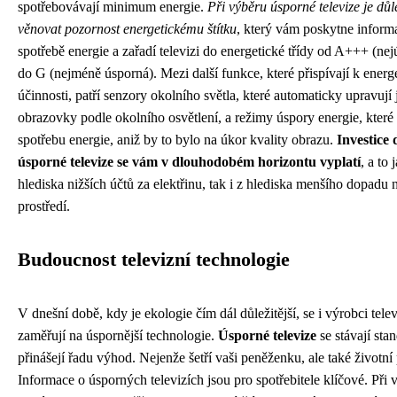
spotřebovávají minimum energie.
Při výběru úsporné televize je důl
věnovat pozornost energetickému štítku
, který vám poskytne inform
spotřebě energie a zařadí televizi do energetické třídy od A+++ (nej
do G (nejméně úsporná). Mezi další funkce, které přispívají k energ
účinnosti, patří senzory okolního světla, které automaticky upravují 
obrazovky podle okolního osvětlení, a režimy úspory energie, které 
spotřebu energie, aniž by to bylo na úkor kvality obrazu.
Investice 
úsporné televize se vám v dlouhodobém horizontu vyplatí
, a to 
hlediska nižších účtů za elektřinu, tak i z hlediska menšího dopadu 
prostředí.
Budoucnost televizní technologie
V dnešní době, kdy je ekologie čím dál důležitější, se i výrobci telev
zaměřují na úspornější technologie.
Úsporné televize
se stávají sta
přinášejí řadu výhod. Nejenže šetří vaši peněženku, ale také životní 
Informace o úsporných televizích jsou pro spotřebitele klíčové. Při 