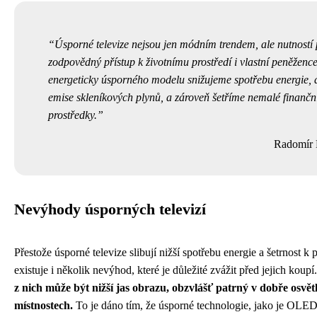
Úsporné televize nejsou jen módním trendem, ale nutností 
zodpovědný přístup k životnímu prostředí i vlastní peněženc
energeticky úsporného modelu snižujeme spotřebu energie, a
emise skleníkových plynů, a zároveň šetříme nemalé finančn
prostředky.
Radomír 
Nevýhody úsporných televizí
Přestože úsporné televize slibují nižší spotřebu energie a šetrnost k
existuje i několik nevýhod, které je důležité zvážit před jejich koupí
z nich může být nižší jas obrazu, obzvlášť patrný v dobře osvě
místnostech.
To je dáno tím, že úsporné technologie, jako je OLE