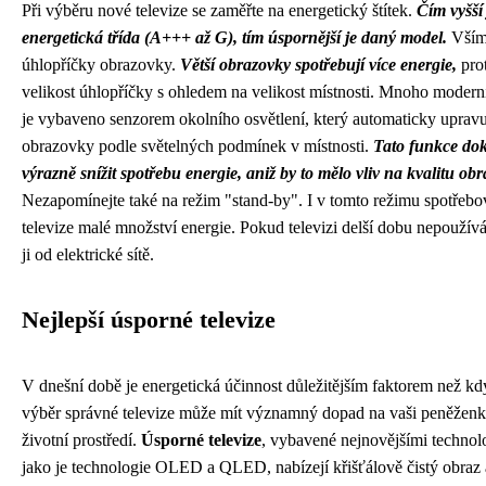
Při výběru nové televize se zaměřte na energetický štítek.
Čím vyšší 
energetická třída (A+++ až G), tím úspornější je daný model.
Všíme
úhlopříčky obrazovky.
Větší obrazovky spotřebují více energie,
pro
velikost úhlopříčky s ohledem na velikost místnosti. Mnoho moderní
je vybaveno senzorem okolního osvětlení, který automaticky upravu
obrazovky podle světelných podmínek v místnosti.
Tato funkce do
výrazně snížit spotřebu energie, aniž by to mělo vliv na kvalitu obr
Nezapomínejte také na režim "stand-by". I v tomto režimu spotřeb
televize malé množství energie. Pokud televizi delší dobu nepoužívá
ji od elektrické sítě.
Nejlepší úsporné televize
V dnešní době je energetická účinnost důležitějším faktorem než kd
výběr správné televize může mít významný dopad na vaši peněženk
životní prostředí.
Úsporné televize
, vybavené nejnovějšími technol
jako je technologie OLED a QLED, nabízejí křišťálově čistý obraz