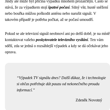
Jindy ale může být příčina výpadku mnohem prozaičtější. Často se
stává, že za výpadkem stojí
špatné počasí
. Silný vítr, husté sněžení
nebo bouřka můžou poškodit anténu nebo narušit signál. V
takovém případě je potřeba počkat, až se počasí umoudří.
Pokud se ale televizní signál neobnoví ani po delší době, je na místě
kontaktovat vašeho
poskytovatele televizního vysílání
. Ten vám
sdělí, zda se jedná o rozsáhlejší výpadek a kdy se dá očekávat jeho
oprava.
Výpadek TV signálu dnes? Další důkaz, že i technologie
si občas potřebuje dát pauzu od nekonečného proudu
informací.
Zdeněk Novotný