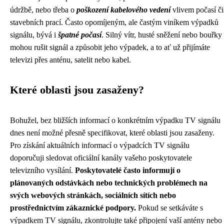
údržbě, nebo třeba o
poškození kabelového vedení
vlivem počasí či
stavebních prací. Často opomíjeným, ale častým viníkem výpadků
signálu, bývá i
špatné počasí
. Silný vítr, husté sněžení nebo bouřky
mohou rušit signál a způsobit jeho výpadek, a to ať už přijímáte
televizi přes anténu, satelit nebo kabel.
Které oblasti jsou zasaženy?
Bohužel, bez bližších informací o konkrétním výpadku TV signálu
dnes není možné přesně specifikovat, které oblasti jsou zasaženy.
Pro získání aktuálních informací o výpadcích TV signálu
doporučuji sledovat oficiální kanály vašeho poskytovatele
televizního vysílání.
Poskytovatelé často informují o
plánovaných odstávkách nebo technických problémech na
svých webových stránkách, sociálních sítích nebo
prostřednictvím zákaznické podpory.
Pokud se setkáváte s
výpadkem TV signálu, zkontrolujte také připojení vaší antény nebo