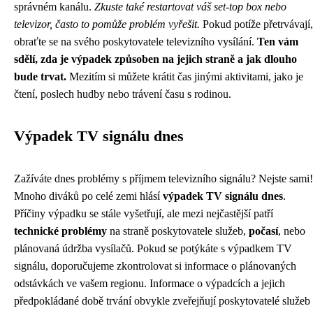
správném kanálu.
Zkuste také restartovat váš set-top box nebo
televizor, často to pomůže problém vyřešit.
Pokud potíže přetrvávají,
obraťte se na svého poskytovatele televizního vysílání.
Ten vám
sdělí, zda je výpadek způsoben na jejich straně a jak dlouho
bude trvat.
Mezitím si můžete krátit čas jinými aktivitami, jako je
čtení, poslech hudby nebo trávení času s rodinou.
Výpadek TV signálu dnes
Zažíváte dnes problémy s příjmem televizního signálu? Nejste sami!
Mnoho diváků po celé zemi hlásí
výpadek TV signálu dnes
.
Příčiny výpadku se stále vyšetřují, ale mezi nejčastější patří
technické problémy
na straně poskytovatele služeb,
počasí
, nebo
plánovaná údržba vysílačů. Pokud se potýkáte s výpadkem TV
signálu, doporučujeme zkontrolovat si informace o plánovaných
odstávkách ve vašem regionu. Informace o výpadcích a jejich
předpokládané době trvání obvykle zveřejňují poskytovatelé služeb