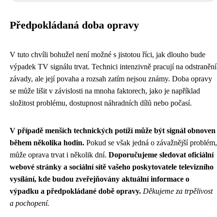
Předpokládaná doba opravy
V tuto chvíli bohužel není možné s jistotou říci, jak dlouho bude
výpadek TV signálu trvat. Technici intenzivně pracují na odstranění
závady, ale její povaha a rozsah zatím nejsou známy. Doba opravy
se může lišit v závislosti na mnoha faktorech, jako je například
složitost problému, dostupnost náhradních dílů nebo počasí.
V případě menších technických potíží může být signál obnoven
během několika hodin.
Pokud se však jedná o závažnější problém,
může oprava trvat i několik dní.
Doporučujeme sledovat oficiální
webové stránky a sociální sítě vašeho poskytovatele televizního
vysílání, kde budou zveřejňovány aktuální informace o
výpadku a předpokládané době opravy.
Děkujeme za trpělivost
a pochopení.