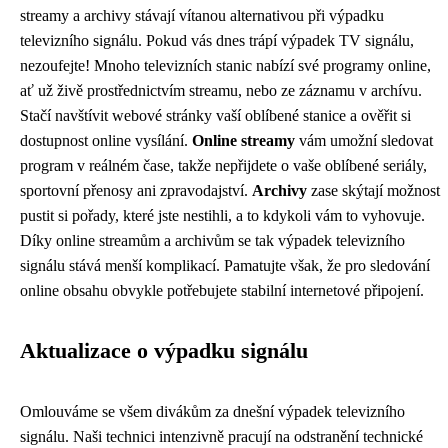
streamy a archivy stávají vítanou alternativou při výpadku
televizního signálu. Pokud vás dnes trápí výpadek TV signálu,
nezoufejte! Mnoho televizních stanic nabízí své programy online,
ať už živě prostřednictvím streamu, nebo ze záznamu v archívu.
Stačí navštívit webové stránky vaší oblíbené stanice a ověřit si
dostupnost online vysílání.
Online streamy
vám umožní sledovat
program v reálném čase, takže nepřijdete o vaše oblíbené seriály,
sportovní přenosy ani zpravodajství.
Archivy
zase skýtají možnost
pustit si pořady, které jste nestihli, a to kdykoli vám to vyhovuje.
Díky online streamům a archivům se tak výpadek televizního
signálu stává menší komplikací. Pamatujte však, že pro sledování
online obsahu obvykle potřebujete stabilní internetové připojení.
Aktualizace o výpadku signálu
Omlouváme se všem divákům za dnešní výpadek televizního
signálu. Naši technici intenzivně pracují na odstranění technické