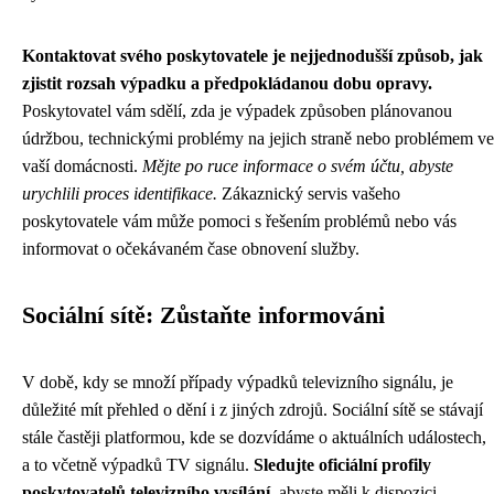
Kontaktovat svého poskytovatele je nejjednodušší způsob, jak
zjistit rozsah výpadku a předpokládanou dobu opravy.
Poskytovatel vám sdělí, zda je výpadek způsoben plánovanou
údržbou, technickými problémy na jejich straně nebo problémem ve
vaší domácnosti.
Mějte po ruce informace o svém účtu, abyste
urychlili proces identifikace.
Zákaznický servis vašeho
poskytovatele vám může pomoci s řešením problémů nebo vás
informovat o očekávaném čase obnovení služby.
Sociální sítě: Zůstaňte informováni
V době, kdy se množí případy výpadků televizního signálu, je
důležité mít přehled o dění i z jiných zdrojů. Sociální sítě se stávají
stále častěji platformou, kde se dozvídáme o aktuálních událostech,
a to včetně výpadků TV signálu.
Sledujte oficiální profily
poskytovatelů televizního vysílání
, abyste měli k dispozici