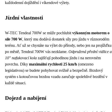
každodenní dojíždění i víkendové výlety.
Jízdní vlastnosti
W-TEC Tendeal 700W se může pochlubit
výkonným motorem o
síle 700 W
, který mu dodává dostatek síly pro jízdu v různorodém
terénu. Ať už se chystáte na výlet do přírody, nebo jen na projížďku
po městě, Tendeal 700W vás nezklame.
Odpružená přední vidlice a
10" nafukovací kola
zajišťují pohodlnou jízdu i na nerovném
povrchu. Díky
maximální rychlosti 25 km/h
(omezeno
legislativou) se budete pohybovat svižně a bezpečně. Brzdový
systém s kotoučovou brzdou vzadu zaručuje spolehlivé brzdění v
každé situaci.
Dojezd a nabíjení