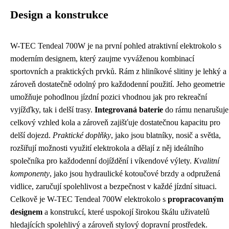
Design a konstrukce
W-TEC Tendeal 700W je na první pohled atraktivní elektrokolo s
moderním designem, který zaujme vyváženou kombinací
sportovních a praktických prvků. Rám z hliníkové slitiny je lehký a
zároveň dostatečně odolný pro každodenní použití. Jeho geometrie
umožňuje pohodlnou jízdní pozici vhodnou jak pro rekreační
vyjížďky, tak i delší trasy.
Integrovaná baterie
do rámu nenarušuje
celkový vzhled kola a zároveň zajišťuje dostatečnou kapacitu pro
delší dojezd.
Praktické doplňky
, jako jsou blatníky, nosič a světla,
rozšiřují možnosti využití elektrokola a dělají z něj ideálního
společníka pro každodenní dojíždění i víkendové výlety.
Kvalitní
komponenty
, jako jsou hydraulické kotoučové brzdy a odpružená
vidlice, zaručují spolehlivost a bezpečnost v každé jízdní situaci.
Celkově je W-TEC Tendeal 700W elektrokolo s
propracovaným
designem
a konstrukcí, které uspokojí širokou škálu uživatelů
hledajících spolehlivý a zároveň stylový dopravní prostředek.