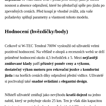
nosnost a absence odpružení, které ho předurčují spíše pro jízdu po
zpevněných cestách. Před koupí je vhodné zvážit, zda vaše
požadavky splňují parametry a vlastnosti tohoto modelu.
Hodnocení (hvězdičky/body)
Celkově si W-TEC Tendeal 700W vysloužil od uživatelů velmi
pozitivní hodnocení. Na většině e-shopů a recenzních webů se drží
průměrné hodnocení okolo 4,5 hvězdiček z 5. Mezi
nejčastěji
zmiňované klady
patří
příznivý poměr ceny a výkonu
,
dostatečný výkon motoru pro rekreační jezdce
a
komfortní
jízda
i na horších cestách díky odpružení přední vidlice. Uživatelé
si pochvalují také
snadné ovládání
a
elegantní design
.
Někteří uživatelé zmiňují jako nevýhodu
kratší dojezd
na jedno
nabití, který se pohybuje okolo 25 km. Ten je však dán kapacitou