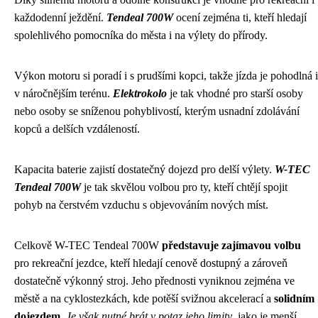
každodenní ježdění.
Tendeal 700W
ocení zejména ti, kteří hledají
spolehlivého pomocníka do města i na výlety do přírody.
Výkon motoru si poradí i s prudšími kopci, takže jízda je pohodlná i
v náročnějším terénu.
Elektrokolo
je tak vhodné pro starší osoby
nebo osoby se sníženou pohyblivostí, kterým usnadní zdolávání
kopců a delších vzdáleností.
Kapacita baterie zajistí dostatečný dojezd pro delší výlety.
W-TEC
Tendeal 700W
je tak skvělou volbou pro ty, kteří chtějí spojit
pohyb na čerstvém vzduchu s objevováním nových míst.
Celkově W-TEC Tendeal 700W
představuje zajímavou volbu
pro rekreační jezdce, kteří hledají cenově dostupný a zároveň
dostatečně výkonný stroj. Jeho přednosti vyniknou zejména ve
městě a na cyklostezkách, kde potěší svižnou akcelerací a
solidním
dojezdem
.
Je však nutné brát v potaz jeho limity
, jako je menší