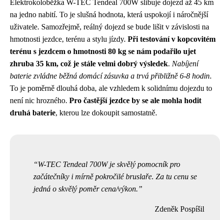
Elektrokoloběžka W-TEC Tendeal 700W slibuje dojezd až 45 km
na jedno nabití. To je slušná hodnota, která uspokojí i náročnější
uživatele. Samozřejmě, reálný dojezd se bude lišit v závislosti na
hmotnosti jezdce, terénu a stylu jízdy.
Při testování v kopcovitém
terénu s jezdcem o hmotnosti 80 kg se nám podařilo ujet
zhruba 35 km, což je stále velmi dobrý výsledek
.
Nabíjení
baterie zvládne běžná domácí zásuvka a trvá přibližně 6-8 hodin
.
To je poměrně dlouhá doba, ale vzhledem k solidnímu dojezdu to
není nic hrozného.
Pro častější jezdce by se ale mohla hodit
druhá baterie
, kterou lze dokoupit samostatně.
W-TEC Tendeal 700W je skvělý pomocník pro
začátečníky i mírně pokročilé bruslaře. Za tu cenu se
jedná o skvělý poměr cena/výkon.
Zdeněk Pospíšil