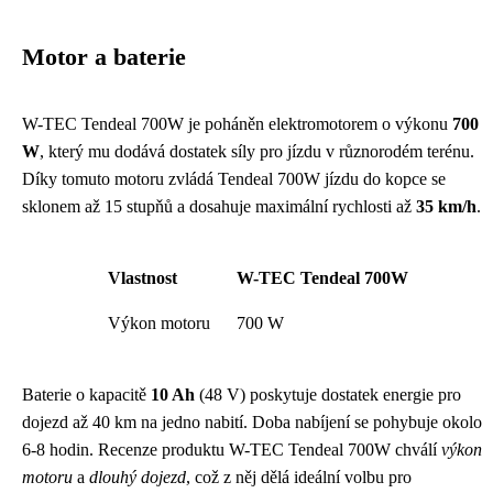
Motor a baterie
W-TEC Tendeal 700W je poháněn elektromotorem o výkonu
700
W
, který mu dodává dostatek síly pro jízdu v různorodém terénu.
Díky tomuto motoru zvládá Tendeal 700W jízdu do kopce se
sklonem až 15 stupňů a dosahuje maximální rychlosti až
35 km/h
.
Vlastnost
W-TEC Tendeal 700W
Výkon motoru
700 W
Baterie o kapacitě
10 Ah
(48 V) poskytuje dostatek energie pro
dojezd až 40 km na jedno nabití. Doba nabíjení se pohybuje okolo
6-8 hodin. Recenze produktu W-TEC Tendeal 700W chválí
výkon
motoru
a
dlouhý dojezd
, což z něj dělá ideální volbu pro