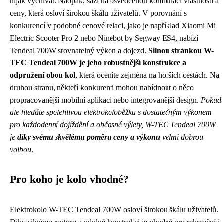
nijak vyčnívat. Naopak, sází na osvědčenou kombinaci vlastností a
ceny, která osloví širokou škálu uživatelů. V porovnání s
konkurencí v podobné cenové relaci, jako je například Xiaomi Mi
Electric Scooter Pro 2 nebo Ninebot by Segway ES4, nabízí
Tendeal 700W srovnatelný výkon a dojezd.
Silnou stránkou W-
TEC Tendeal 700W je jeho robustnější konstrukce a
odpružení obou kol
, která oceníte zejména na horších cestách. Na
druhou stranu, někteří konkurenti mohou nabídnout o něco
propracovanější mobilní aplikaci nebo integrovanější design.
Pokud
ale hledáte spolehlivou elektrokoloběžku s dostatečným výkonem
pro každodenní dojíždění a občasné výlety, W-TEC Tendeal 700W
je
díky svému skvělému poměru ceny a výkonu
velmi dobrou
volbou
.
Pro koho je kolo vhodné?
Elektrokolo W-TEC Tendeal 700W osloví širokou škálu uživatelů.
Díky silnému motoru a odolné konstrukci je vhodné pro rekreační i