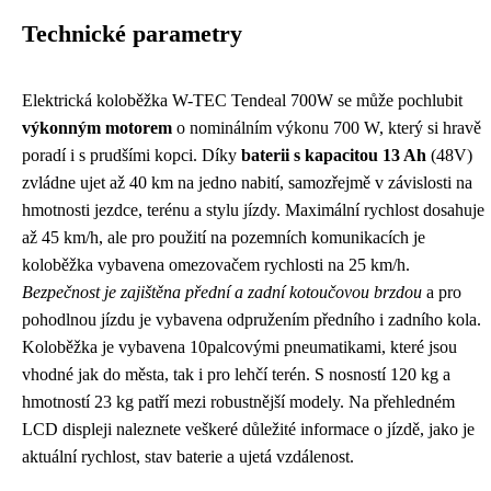
Technické parametry
Elektrická koloběžka W-TEC Tendeal 700W se může pochlubit
výkonným motorem
o nominálním výkonu 700 W, který si hravě
poradí i s prudšími kopci. Díky
baterii s kapacitou 13 Ah
(48V)
zvládne ujet až 40 km na jedno nabití, samozřejmě v závislosti na
hmotnosti jezdce, terénu a stylu jízdy. Maximální rychlost dosahuje
až 45 km/h, ale pro použití na pozemních komunikacích je
koloběžka vybavena omezovačem rychlosti na 25 km/h.
Bezpečnost je zajištěna přední a zadní kotoučovou brzdou
a pro
pohodlnou jízdu je vybavena odpružením předního i zadního kola.
Koloběžka je vybavena 10palcovými pneumatikami, které jsou
vhodné jak do města, tak i pro lehčí terén. S nosností 120 kg a
hmotností 23 kg patří mezi robustnější modely. Na přehledném
LCD displeji naleznete veškeré důležité informace o jízdě, jako je
aktuální rychlost, stav baterie a ujetá vzdálenost.