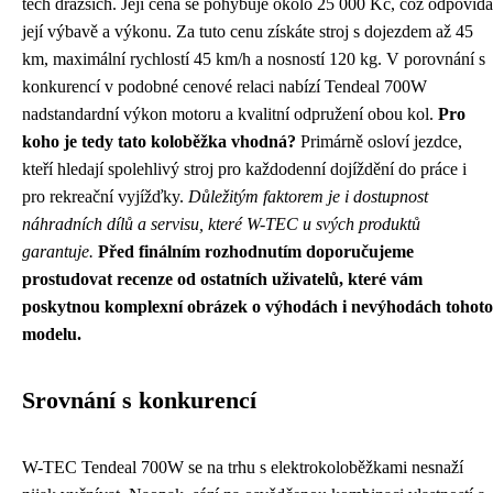
těch dražších. Její cena se pohybuje okolo 25 000 Kč, což odpovídá
její výbavě a výkonu. Za tuto cenu získáte stroj s dojezdem až 45
km, maximální rychlostí 45 km/h a nosností 120 kg. V porovnání s
konkurencí v podobné cenové relaci nabízí Tendeal 700W
nadstandardní výkon motoru a kvalitní odpružení obou kol.
Pro
koho je tedy tato koloběžka vhodná?
Primárně osloví jezdce,
kteří hledají spolehlivý stroj pro každodenní dojíždění do práce i
pro rekreační vyjížďky.
Důležitým faktorem je i dostupnost
náhradních dílů a servisu, které W-TEC u svých produktů
garantuje.
Před finálním rozhodnutím doporučujeme
prostudovat recenze od ostatních uživatelů, které vám
poskytnou komplexní obrázek o výhodách i nevýhodách tohoto
modelu.
Srovnání s konkurencí
W-TEC Tendeal 700W se na trhu s elektrokoloběžkami nesnaží