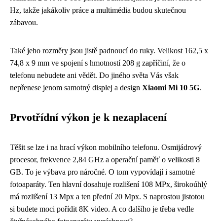
Hz, takže jakákoliv práce a multimédia budou skutečnou
zábavou.
Také jeho rozměry jsou jistě padnoucí do ruky. Velikost 162,5 x
74,8 x 9 mm ve spojení s hmotností 208 g zapříčiní, že o
telefonu nebudete ani vědět. Do jiného světa Vás však
nepřenese jenom samotný displej a design
Xiaomi Mi 10 5G
.
Prvotřídní výkon je k nezaplacení
Těšit se lze i na hrací výkon mobilního telefonu. Osmijádrový
procesor, frekvence 2,84 GHz a operační paměť o velikosti 8
GB. To je výbava pro náročné. O tom vypovídají i samotné
fotoaparáty. Ten hlavní dosahuje rozlišení 108 MPx, širokoúhlý
má rozlišení 13 Mpx a ten přední 20 Mpx. S naprostou jistotou
si budete moci pořídit 8K video. A co dalšího je třeba vedle