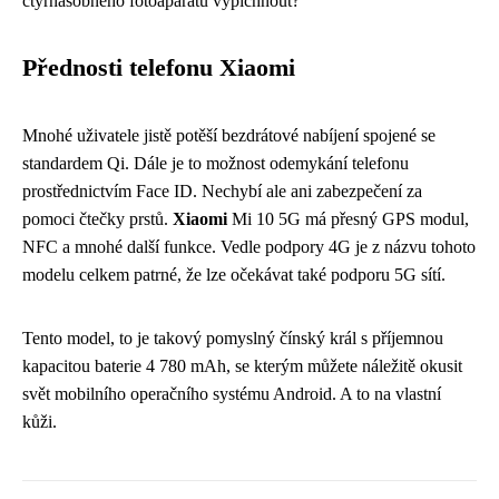
čtyřnásobného fotoaparátu vypíchnout?
Přednosti telefonu Xiaomi
Mnohé uživatele jistě potěší bezdrátové nabíjení spojené se
standardem Qi. Dále je to možnost odemykání telefonu
prostřednictvím Face ID. Nechybí ale ani zabezpečení za
pomoci čtečky prstů.
Xiaomi
Mi 10 5G má přesný GPS modul,
NFC a mnohé další funkce. Vedle podpory 4G je z názvu tohoto
modelu celkem patrné, že lze očekávat také podporu 5G sítí.
Tento model, to je takový pomyslný čínský král s příjemnou
kapacitou baterie 4 780 mAh, se kterým můžete náležitě okusit
svět mobilního operačního systému Android. A to na vlastní
kůži.