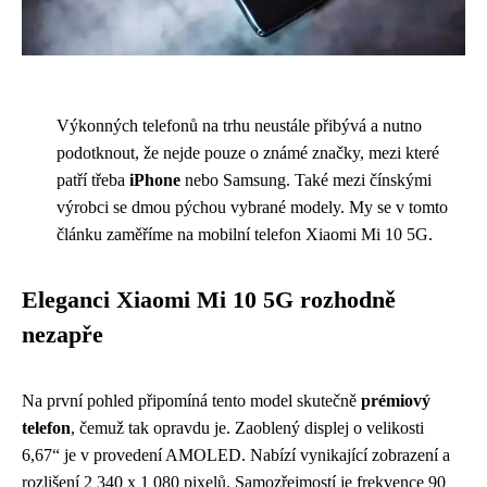
Výkonných telefonů na trhu neustále přibývá a nutno
podotknout, že nejde pouze o známé značky, mezi které
patří třeba
iPhone
nebo Samsung. Také mezi čínskými
výrobci se dmou pýchou vybrané modely. My se v tomto
článku zaměříme na mobilní telefon Xiaomi Mi 10 5G.
Eleganci Xiaomi Mi 10 5G rozhodně
nezapře
Na první pohled připomíná tento model skutečně
prémiový
telefon
, čemuž tak opravdu je. Zaoblený displej o velikosti
6,67“ je v provedení AMOLED. Nabízí vynikající zobrazení a
rozlišení 2 340 x 1 080 pixelů. Samozřejmostí je frekvence 90