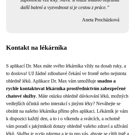
další balení a vyzvednout si je cestou z práce.
Aneta Procházková
Kontakt na lékárníka
S aplikací Dr. Max máte svého lékárníka vždy na dosah ruky, a
to doslova! Už žádné zdlouhavé čekání ve frontě nebo nejistota
ohledně léků. Aplikace Dr. Max vám umožňuje
snadno a
rychle kontaktovat lékárníka prostřednictvím zabezpečené
chatové služby
. Máte otázku ohledně dávkování léků, možných
vedlejších účinků nebo interakcí s jinými léky? Neváhejte se
obrátit na našeho lékárníka přímo přes aplikaci. Lékárník je vám
k dispozici každý den, a to i o víkendu a svátcích, a ochotně
vám poradí s jakýmikoli dotazy ohledně vašeho zdraví a užívání
léků.
Služba je zcela zdarma
a je tu pro vás, abyste se cítili jistě a