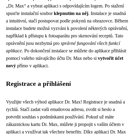
„Dr. Max“ a vybrat aplikaci s odpovídajícím logem. Po stažení
spusťte instalační soubor
klepnutím na něj
. Instalace je snadná
a intuitivní, stačí postupovat podle pokynů na obrazovce. Během
instalace budete možná vyzváni k povolení některých oprávnění,
například k přístupu k fotoaparátu pro skenování receptů. Tato
oprávnění jsou nezbytná pro
správné fungování všech funkcí
aplikace
. Po dokončení instalace se můžete do aplikace přihlásit
pomocí vašeho stávajícího účtu Dr. Max nebo si
vytvořit účet
nový
přímo v aplikaci.
Registrace a přihlášení
Využijte všech výhod aplikace Dr. Max! Registrace je snadná a
rychlá. Stačí zadat vaši emailovou adresu, zvolit si heslo a
potvrdit souhlas s podmínkami používání. Pokud už máte
zákaznickou kartu Dr. Max, můžete ji propojit s vaším účtem v
aplikaci a využívat tak všechny benefity. Díky aplikaci Dr. Max