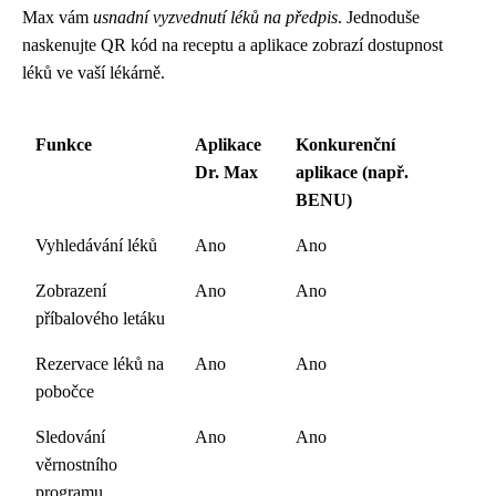
Max vám
usnadní vyzvednutí léků na předpis
. Jednoduše
naskenujte QR kód na receptu a aplikace zobrazí dostupnost
léků ve vaší lékárně.
Funkce
Aplikace
Konkurenční
Dr. Max
aplikace (např.
BENU)
Vyhledávání léků
Ano
Ano
Zobrazení
Ano
Ano
příbalového letáku
Rezervace léků na
Ano
Ano
pobočce
Sledování
Ano
Ano
věrnostního
programu