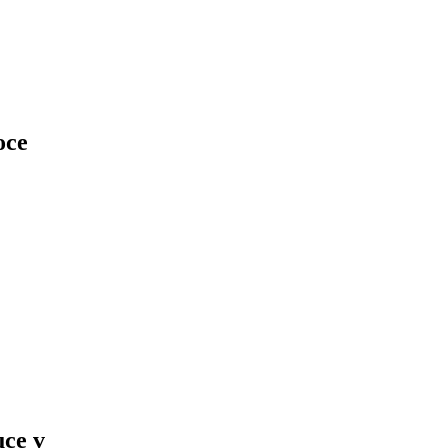
oce
uce v