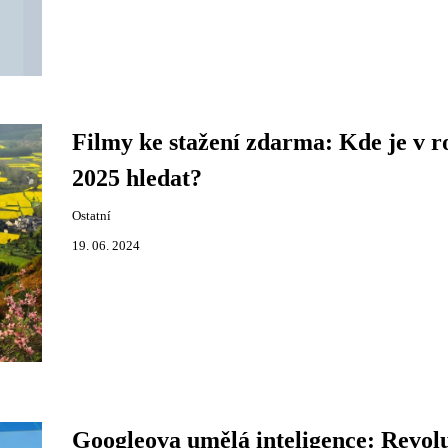
Filmy ke stažení zdarma: Kde je v r
2025 hledat?
Ostatní
19. 06. 2024
Googleova umělá inteligence: Revol