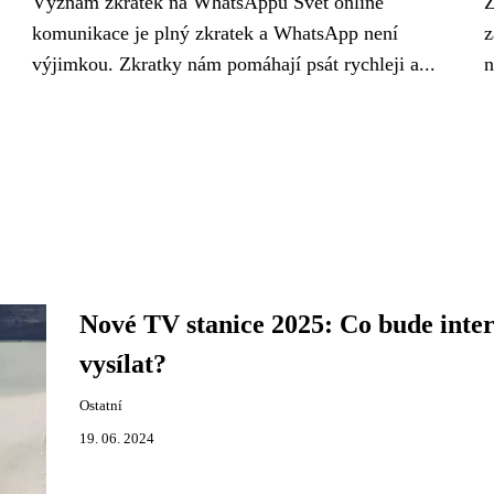
Význam zkratek na WhatsAppu Svět online
Z
komunikace je plný zkratek a WhatsApp není
z
výjimkou. Zkratky nám pomáhají psát rychleji a...
n
Nové TV stanice 2025: Co bude inte
vysílat?
Ostatní
19. 06. 2024