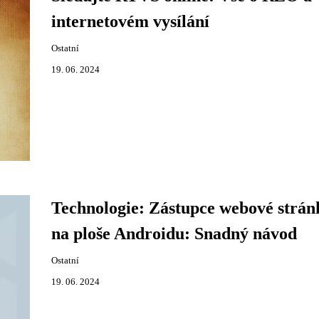
internetovém vysílání
Ostatní
19. 06. 2024
Technologie: Zástupce webové strán
na ploše Androidu: Snadný návod
Ostatní
19. 06. 2024