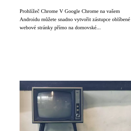
Prohlížeč Chrome V Google Chrome na vašem
Androidu můžete snadno vytvořit zástupce oblíbené
webové stránky přímo na domovské...