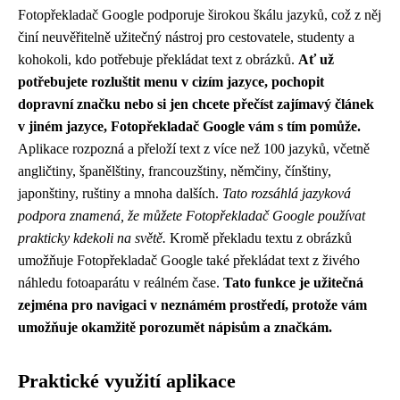
Fotopřekladač Google podporuje širokou škálu jazyků, což z něj
činí neuvěřitelně užitečný nástroj pro cestovatele, studenty a
kohokoli, kdo potřebuje překládat text z obrázků.
Ať už
potřebujete rozluštit menu v cizím jazyce, pochopit
dopravní značku nebo si jen chcete přečíst zajímavý článek
v jiném jazyce, Fotopřekladač Google vám s tím pomůže.
Aplikace rozpozná a přeloží text z více než 100 jazyků, včetně
angličtiny, španělštiny, francouzštiny, němčiny, čínštiny,
japonštiny, ruštiny a mnoha dalších.
Tato rozsáhlá jazyková
podpora znamená, že můžete Fotopřekladač Google používat
prakticky kdekoli na světě.
Kromě překladu textu z obrázků
umožňuje Fotopřekladač Google také překládat text z živého
náhledu fotoaparátu v reálném čase.
Tato funkce je užitečná
zejména pro navigaci v neznámém prostředí, protože vám
umožňuje okamžitě porozumět nápisům a značkám.
Praktické využití aplikace