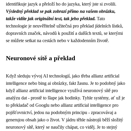
identifikuje jazyk a přeloží ho do jazyka, který jste si zvolili.
Výsledný překlad se pak zobrazí přímo na vašem obrázku,
takže vidíte jak originální text, tak jeho překlad.
Tato
technologie je neuvěřitelně užitečná pro překlad jídelních lístků,
dopravních značek, návodů k použití a dalších textů, se kterými
se můžete setkat na cestách nebo v každodenním životě.
Neuronové sítě a překlad
Když sleduju vývoj AI technologií, jako třeba allianz artificial
intelligence nebo bing ai obrázky, fakt žasnu. Je to podobný jako
když
allianz artificial intelligence
využívá neuronový sítě pro
analýzu dat - prostě to šlape jak hodinky. Tyhle systémy, ať už je
to překladač od Googlu nebo allianz artificial intelligence pro
pojišťovnictví, jedou na podobným principu - zpracovávaj a
generujou obsah jako o život. V jádru těhle nástrojů běží složitý
neuronový sítě, který se naučily chápat, co viděj. Je to stejný