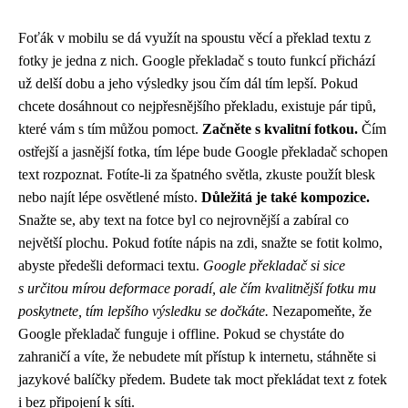
Foťák v mobilu se dá využít na spoustu věcí a překlad textu z
fotky je jedna z nich. Google překladač s touto funkcí přichází
už delší dobu a jeho výsledky jsou čím dál tím lepší. Pokud
chcete dosáhnout co nejpřesnějšího překladu, existuje pár tipů,
které vám s tím můžou pomoct.
Začněte s kvalitní fotkou.
Čím
ostřejší a jasnější fotka, tím lépe bude Google překladač schopen
text rozpoznat. Fotíte-li za špatného světla, zkuste použít blesk
nebo najít lépe osvětlené místo.
Důležitá je také kompozice.
Snažte se, aby text na fotce byl co nejrovnější a zabíral co
největší plochu. Pokud fotíte nápis na zdi, snažte se fotit kolmo,
abyste předešli deformaci textu.
Google překladač si sice
s určitou mírou deformace poradí, ale čím kvalitnější fotku mu
poskytnete, tím lepšího výsledku se dočkáte.
Nezapomeňte, že
Google překladač funguje i offline. Pokud se chystáte do
zahraničí a víte, že nebudete mít přístup k internetu, stáhněte si
jazykové balíčky předem. Budete tak moct překládat text z fotek
i bez připojení k síti.