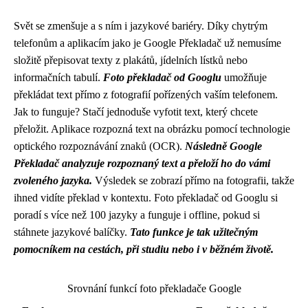
Svět se zmenšuje a s ním i jazykové bariéry. Díky chytrým
telefonům a aplikacím jako je Google Překladač už nemusíme
složitě přepisovat texty z plakátů, jídelních lístků nebo
informačních tabulí.
Foto překladač od Googlu
umožňuje
překládat text přímo z fotografií pořízených vaším telefonem.
Jak to funguje? Stačí jednoduše vyfotit text, který chcete
přeložit. Aplikace rozpozná text na obrázku pomocí technologie
optického rozpoznávání znaků (OCR).
Následně Google
Překladač analyzuje rozpoznaný text a přeloží ho do vámi
zvoleného jazyka.
Výsledek se zobrazí přímo na fotografii, takže
ihned vidíte překlad v kontextu. Foto překladač od Googlu si
poradí s více než 100 jazyky a funguje i offline, pokud si
stáhnete jazykové balíčky.
Tato funkce je tak užitečným
pomocníkem na cestách, při studiu nebo i v běžném životě.
Srovnání funkcí foto překladače Google