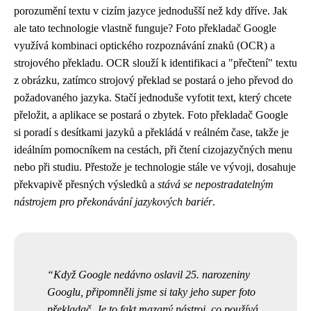
porozumění textu v cizím jazyce jednodušší než kdy dříve. Jak
ale tato technologie vlastně funguje? Foto překladač Google
využívá kombinaci optického rozpoznávání znaků (OCR) a
strojového překladu. OCR slouží k identifikaci a "přečtení" textu
z obrázku, zatímco strojový překlad se postará o jeho převod do
požadovaného jazyka. Stačí jednoduše vyfotit text, který chcete
přeložit, a aplikace se postará o zbytek. Foto překladač Google
si poradí s desítkami jazyků a překládá v reálném čase, takže je
ideálním pomocníkem na cestách, při čtení cizojazyčných menu
nebo při studiu. Přestože je technologie stále ve vývoji, dosahuje
překvapivě přesných výsledků a
stává se nepostradatelným
nástrojem pro překonávání jazykových bariér
.
Když Google nedávno oslavil
25. narozeniny
Googlu
, připomněli jsme si taky jeho super foto
překladač. Je to fakt mazaný nástroj, co používá