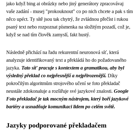
jako když
bing ai obrázky
nebo jiný generátory zpracovávaj
vaše zadání - musej "prokouknout" co po nich chcete a pak s tím
něco upéct. Ty sítě jsou tak chytrý, že zvládnou přečíst i rukou
psaný text nebo rozpoznat písmenka na složitým pozadí, což je,
když se nad tím člověk zamyslí, fakt hustý.
Následně přichází na řadu rekurentní neuronová síť, která
analyzuje identifikovaný text a překládá ho do požadovaného
jazyka.
Tato síť pracuje s kontextem a gramatikou, aby byl
výsledný překlad co nejpřesnější a nejpřirozenější.
Díky
pokročilým algoritmům strojového učení se foto překladač
neustále zdokonaluje a rozšiřuje své jazykové znalosti.
Google
Foto překladač je tak mocným nástrojem, který boří jazykové
bariéry a usnadňuje komunikaci lidem po celém světě.
Jazyky podporované překladačem