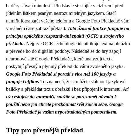
bariéry stávají minulostí. Představte si: stojíte v cizí zemi před
jídelním lístkem psaným nesrozumitelným jazykem. Stačí
namířit fotoaparát vašeho telefonu a Google Foto Překladač vám
v reálném čase zobrazí překlad.
Tato úžasná funkce funguje na
principu optického rozpoznávání znaků (OCR) a strojového
překladu.
Nejprve OCR technologie identifikuje text na obrázku
a převede ho do digitální podoby. Následně se do hry zapojí
neuronové sítě Google Překladače, které analyzují text a
poskytují přesný a plynulý překlad do vámi zvoleného jazyka.
Google Foto Překladač si poradí s více než 100 jazyky a
funguje i offline.
To znamená, že si můžete stáhnout jazykové
balíčky a překládat text z obrázků i bez připojení k internetu.
Ať
už cestujete do zahraničí, snažíte se porozumět návodu k
použití nebo jen chcete prozkoumat svět kolem sebe, Google
Foto Překladač je vaším nepostradatelným pomocníkem.
Tipy pro přesnější překlad