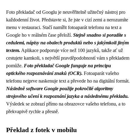
Foto překladač od Googlu je neuvěřitelně užitečný nástroj pro
každodenní život. Představte si, že jste v cizí zemi a nerozumíte
menu v restauraci. Stačí namířit fotoaparát telefonu na text a
Google ho v reálném čase přeloží.
Stejně snadno si poradíte s
cedulemi, nápisy na obalech produktů nebo s jakýmkoli jiným
textem.
Aplikace podporuje více než 100 jazyků, takže ať už
cestujete kamkoli, s největší pravděpodobností vám s překladem
pomůže.
Foto překladač Google funguje na principu
optického rozpoznávání znaků (OCR).
Fotoaparát vašeho
telefonu nejprve naskenuje text a převede ho na digitální formát.
Následně software Google použije pokročilé algoritmy
strojového učení k rozpoznání jazyka a následnému překladu.
Výsledek se zobrazí přímo na obrazovce vašeho telefonu, a to
překvapivě rychle a přesně.
Překlad z fotek v mobilu