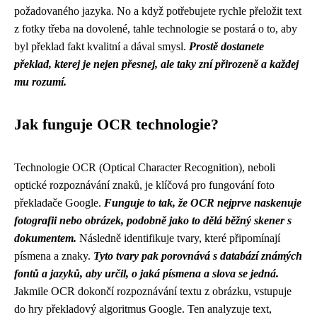
požadovaného jazyka. No a když potřebujete rychle přeložit text
z fotky třeba na dovolené, tahle technologie se postará o to, aby
byl překlad fakt kvalitní a dával smysl.
Prostě dostanete
překlad, kterej je nejen přesnej, ale taky zní přirozeně a každej
mu rozumí.
Jak funguje OCR technologie?
Technologie OCR (Optical Character Recognition), neboli
optické rozpoznávání znaků, je klíčová pro fungování foto
překladače Google.
Funguje to tak, že OCR nejprve naskenuje
fotografii nebo obrázek, podobně jako to dělá běžný skener s
dokumentem.
Následně identifikuje tvary, které připomínají
písmena a znaky.
Tyto tvary pak porovnává s databází známých
fontů a jazyků, aby určil, o jaká písmena a slova se jedná.
Jakmile OCR dokončí rozpoznávání textu z obrázku, vstupuje
do hry překladový algoritmus Google. Ten analyzuje text,