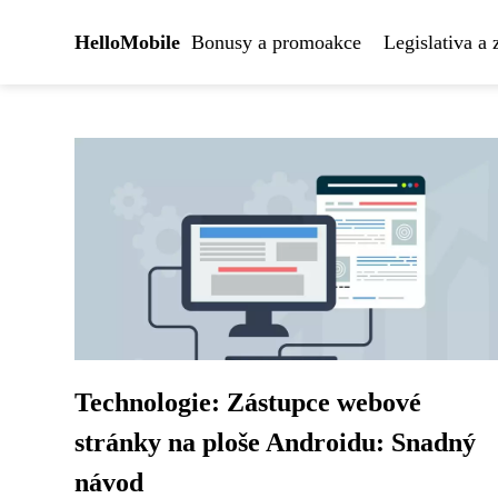
HelloMobile
Bonusy a promoakce
Legislativa a
Technologie: Zástupce webové
stránky na ploše Androidu: Snadný
návod