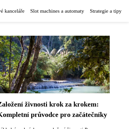
é kanceláře
Slot machines a automaty
Strategie a tipy
Založení živnosti krok za krokem:
Kompletní průvodce pro začátečníky