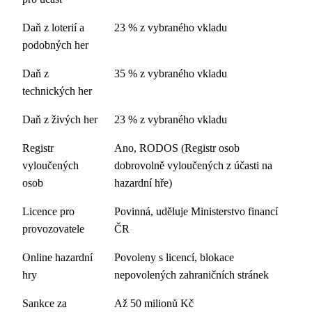
Daň z loterií a
23 % z vybraného vkladu
podobných her
Daň z
35 % z vybraného vkladu
technických her
Daň z živých her
23 % z vybraného vkladu
Registr
Ano, RODOS (Registr osob
vyloučených
dobrovolně vyloučených z účasti na
osob
hazardní hře)
Licence pro
Povinná, uděluje Ministerstvo financí
provozovatele
ČR
Online hazardní
Povoleny s licencí, blokace
hry
nepovolených zahraničních stránek
Sankce za
Až 50 milionů Kč