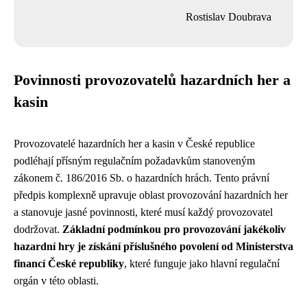
Rostislav Doubrava
Povinnosti provozovatelů hazardních her a
kasin
Provozovatelé hazardních her a kasin v České republice
podléhají přísným regulačním požadavkům stanoveným
zákonem č. 186/2016 Sb. o hazardních hrách. Tento právní
předpis komplexně upravuje oblast provozování hazardních her
a stanovuje jasné povinnosti, které musí každý provozovatel
dodržovat.
Základní podmínkou pro provozování jakékoliv
hazardní hry je získání příslušného povolení od Ministerstva
financí České republiky
, které funguje jako hlavní regulační
orgán v této oblasti.