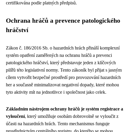
certifikována podle platných předpisů.
Ochrana hráčů a prevence patologického
hráčství
Zákon č. 186/2016 Sb. o hazardních hrách přináší komplexní
systém opatření zaměřených na ochranu hráčů a prevenci
patologického hráčství, který představuje jeden z klíčových
pilířů této legislativní normy. Tento zákoník byl přijat s jasným
cílem vytvořit bezpečné prostředí pro provozování hazardních
her a současně minimalizovat negativní dopady, které mohou
tyto aktivity mít na jednotlivce i společnost jako celek.
Základním nástrojem ochrany hráčů je systém registrace a
vyloučení
, který umožňuje osobám dobrovolně se vyloučit z
účasti na hazardních hrách. Tento mechanismus funguje
prostřednictvím centrálního registru, do kterého se mohou