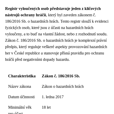
Registr vyloučených osob představuje jeden z klíčových
nástrojů ochrany hráčů
, který byl zaveden zákonem č.
186/2016 Sb. o hazardních hrách. Tento registr slouží k evidenci
fyzických osob, které jsou z účasti na hazardních hrách
vyloučeny, a to buď na vlastní žádost, nebo z rozhodnutí soudu.
Zákon č. 186/2016 Sb. o hazardních hrách je komplexní právní
předpis, který reguluje veškeré aspekty provozování hazardních
her v České republice a stanovuje přísná pravidla pro ochranu
hráčů před negativními dopady hazardu.
Charakteristika
Zákon č. 186/2016 Sb.
Název zákona
Zákon o hazardních hrách
Datum účinnosti
1. ledna 2017
Minimální věk
18 let
pro účast