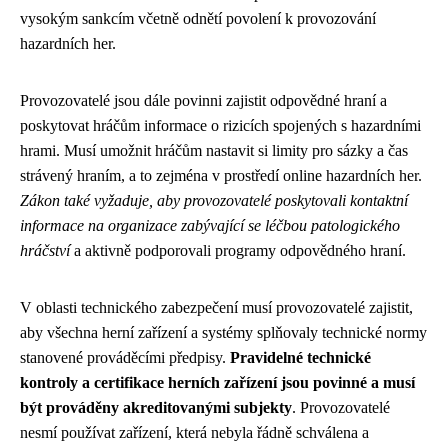
vysokým sankcím včetně odnětí povolení k provozování
hazardních her.
Provozovatelé jsou dále povinni zajistit odpovědné hraní a
poskytovat hráčům informace o rizicích spojených s hazardními
hrami. Musí umožnit hráčům nastavit si limity pro sázky a čas
strávený hraním, a to zejména v prostředí online hazardních her.
Zákon také vyžaduje, aby provozovatelé poskytovali kontaktní
informace na organizace zabývající se léčbou patologického
hráčství
a aktivně podporovali programy odpovědného hraní.
V oblasti technického zabezpečení musí provozovatelé zajistit,
aby všechna herní zařízení a systémy splňovaly technické normy
stanovené prováděcími předpisy.
Pravidelné technické
kontroly a certifikace herních zařízení jsou povinné a musí
být prováděny akreditovanými subjekty
. Provozovatelé
nesmí používat zařízení, která nebyla řádně schválena a