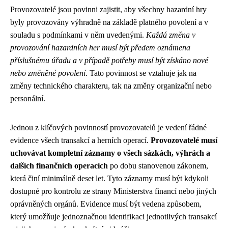
Provozovatelé jsou povinni zajistit, aby všechny hazardní hry
byly provozovány výhradně na základě platného povolení a v
souladu s podmínkami v něm uvedenými.
Každá změna v
provozování hazardních her musí být předem oznámena
příslušnému úřadu a v případě potřeby musí být získáno nové
nebo změněné povolení
. Tato povinnost se vztahuje jak na
změny technického charakteru, tak na změny organizační nebo
personální.
Jednou z klíčových povinností provozovatelů je vedení řádné
evidence všech transakcí a herních operací.
Provozovatelé musí
uchovávat kompletní záznamy o všech sázkách, výhrách a
dalších finančních operacích
po dobu stanovenou zákonem,
která činí minimálně deset let. Tyto záznamy musí být kdykoli
dostupné pro kontrolu ze strany Ministerstva financí nebo jiných
oprávněných orgánů. Evidence musí být vedena způsobem,
který umožňuje jednoznačnou identifikaci jednotlivých transakcí