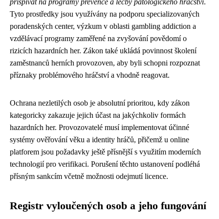
přispívat na programy prevence a léčby patologického hráčství
.
Tyto prostředky jsou využívány na podporu specializovaných
poradenských center, výzkum v oblasti gambling addiction a
vzdělávací programy zaměřené na zvyšování povědomí o
rizicích hazardních her. Zákon také ukládá povinnost školení
zaměstnanců herních provozoven, aby byli schopni rozpoznat
příznaky problémového hráčství a vhodně reagovat.
Ochrana nezletilých osob je absolutní prioritou, kdy zákon
kategoricky zakazuje jejich účast na jakýchkoliv formách
hazardních her. Provozovatelé musí implementovat účinné
systémy ověřování věku a identity hráčů, přičemž u online
platforem jsou požadavky ještě přísnější s využitím moderních
technologií pro verifikaci. Porušení těchto ustanovení podléhá
přísným sankcím včetně možnosti odejmutí licence.
Registr vyloučených osob a jeho fungování