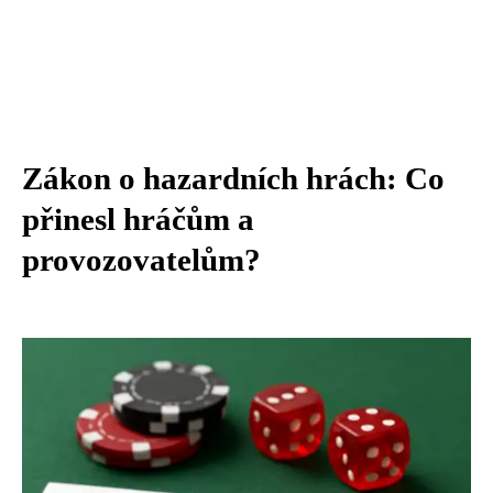
Zákon o hazardních hrách: Co
přinesl hráčům a
provozovatelům?