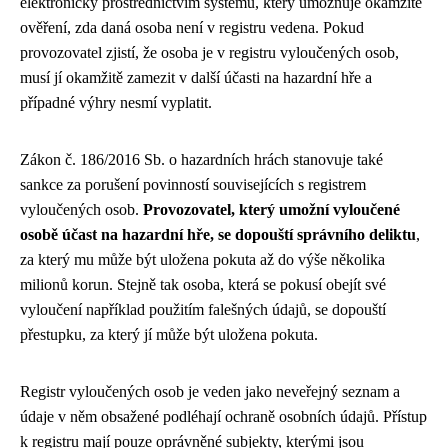
elektronicky prostřednictvím systému, který umožňuje okamžité
ověření, zda daná osoba není v registru vedena. Pokud
provozovatel zjistí, že osoba je v registru vyloučených osob,
musí jí okamžitě zamezit v další účasti na hazardní hře a
případné výhry nesmí vyplatit.
Zákon č. 186/2016 Sb. o hazardních hrách stanovuje také
sankce za porušení povinností souvisejících s registrem
vyloučených osob.
Provozovatel, který umožní vyloučené
osobě účast na hazardní hře, se dopouští správního deliktu
,
za který mu může být uložena pokuta až do výše několika
milionů korun. Stejně tak osoba, která se pokusí obejít své
vyloučení například použitím falešných údajů, se dopouští
přestupku, za který jí může být uložena pokuta.
Registr vyloučených osob je veden jako neveřejný seznam a
údaje v něm obsažené podléhají ochraně osobních údajů. Přístup
k registru mají pouze oprávněné subjekty, kterými jsou