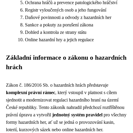
Ochrana hráčů a prevence patologického hráčství
Registr vyloučených osob a jeho fungování
Daňové povinnosti a odvody z hazardních her
Sankce a pokuty za porušení zákona
Dohled a kontrola ze strany státu
Online hazardní hry a jejich regulace
Základní informace o zákonu o hazardních
hrách
Zákon č. 186/2016 Sb. o hazardních hrách představuje
komplexní právní rámec
, který vstoupil v platnost s cílem
sjednotit a modernizovat regulaci hazardního hraní na území
České republiky. Tento zákoník nahradil předchozí roztříštěnou
právní úpravu a vytvořil
jednotný systém pravidel
pro všechny
formy hazardních her, ať už se jedná o provozování kasin,
loterií, kurzových sázek nebo online hazardních her.