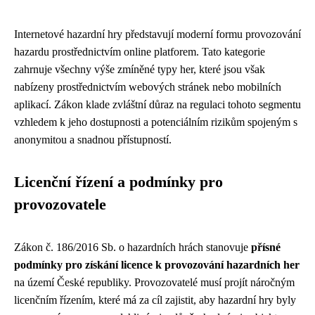
Internetové hazardní hry představují moderní formu provozování
hazardu prostřednictvím online platforem. Tato kategorie
zahrnuje všechny výše zmíněné typy her, které jsou však
nabízeny prostřednictvím webových stránek nebo mobilních
aplikací. Zákon klade zvláštní důraz na regulaci tohoto segmentu
vzhledem k jeho dostupnosti a potenciálním rizikům spojeným s
anonymitou a snadnou přístupností.
Licenční řízení a podmínky pro
provozovatele
Zákon č. 186/2016 Sb. o hazardních hrách stanovuje
přísné
podmínky pro získání licence k provozování hazardních her
na území České republiky. Provozovatelé musí projít náročným
licenčním řízením, které má za cíl zajistit, aby hazardní hry byly