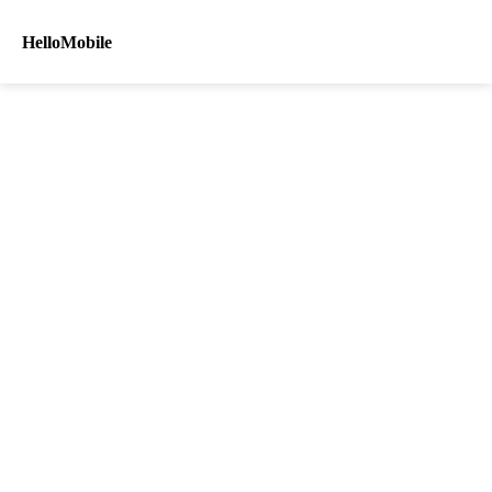
HelloMobile