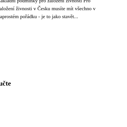
ákladní podmínky pro založení živnosti Pro
aložení živnosti v Česku musíte mít všechno v
aprostém pořádku - je to jako stavět...
učte