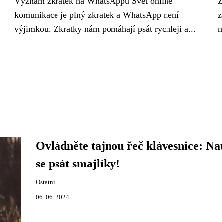
Význam zkratek na WhatsAppu Svět online
Z
komunikace je plný zkratek a WhatsApp není
z
výjimkou. Zkratky nám pomáhají psát rychleji a...
n
Ovládněte tajnou řeč klávesnice: Na
se psát smajlíky!
Ostatní
06. 06. 2024